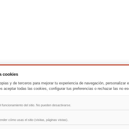
za cookies
-
T
-
U
-
V
-
W
-
X
-
Y
-
Z
opias y de terceros para mejorar tu experiencia de navegación, personalizar e
es aceptar todas las cookies, configurar tus preferencias o rechazar las no es
ad
l funcionamiento del sitio. No pueden desactivarse.
der cómo usas el sitio (visitas, páginas vistas).