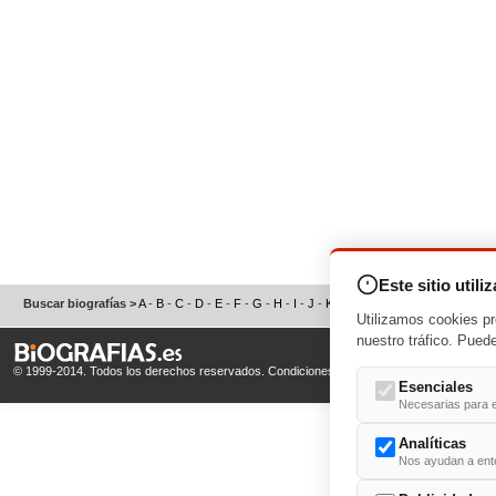
Este sitio utili
Buscar biografías >
A
-
B
-
C
-
D
-
E
-
F
-
G
-
H
-
I
-
J
-
K
-
L
-
M
-
N
-
O
-
P
-
Q
-
R
-
S
Utilizamos cookies pr
nuestro tráfico. Pued
© 1999-2014. Todos los derechos reservados.
Condiciones de uso
y
Política de Privacid
Esenciales
Necesarias para e
Analíticas
Nos ayudan a enten