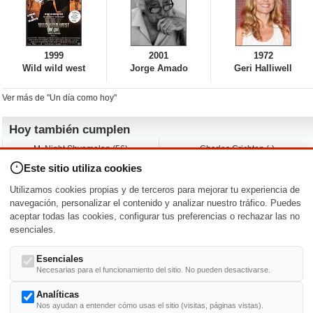
1999
2001
1972
Wild wild west
Jorge Amado
Geri Halliwell
Ver más de "Un día como hoy"
Hoy también cumplen
M. Night Shyamalan (56)
Charles Crichton (-)
Claudio Basso (49)
Jesse Ferguson (68)
Este sitio utiliza cookies
Andy Warhol (98)
Michelle Yeoh (64)
Melissa George (50)
Jeremy Ratchford (61)
Utilizamos cookies propias y de terceros para mejorar tu experiencia de
Vera Farmiga (53)
Jason O’Mara (54)
navegación, personalizar el contenido y analizar nuestro tráfico. Puedes
aceptar todas las cookies, configurar tus preferencias o rechazar las no
Nacimientos y estrenos en la fecha
esenciales.
DD/MM
/
Esenciales
Necesarias para el funcionamiento del sitio. No pueden desactivarse.
Analíticas
Nos ayudan a entender cómo usas el sitio (visitas, páginas vistas).