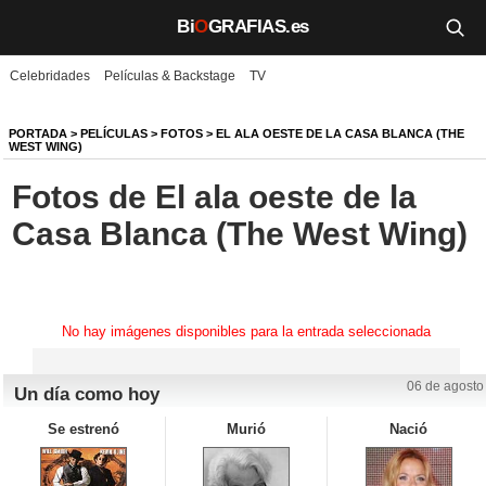
Bi
O
GRAFIAS.es
Celebridades
Películas & Backstage
TV
Biografías
Películas
PORTADA
>
PELÍCULAS
>
FOTOS
>
EL ALA OESTE DE LA CASA BLANCA (THE
WEST WING)
TV
Fotos de El ala oeste de la
Casa Blanca (The West Wing)
Música
Un día como hoy
Videos
No hay imágenes disponibles para la entrada seleccionada
Galerías
06 de agosto
Un día como hoy
Noticias
Se estrenó
Murió
Nació
Iniciar sesión
Crear cuenta