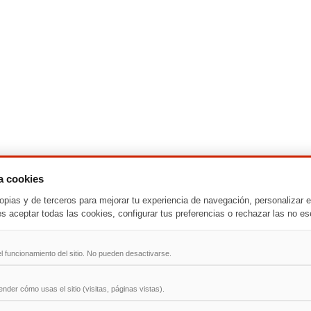
za cookies
-
T
-
U
-
V
-
W
-
X
-
Y
-
Z
opias y de terceros para mejorar tu experiencia de navegación, personalizar e
es aceptar todas las cookies, configurar tus preferencias o rechazar las no es
ad
l funcionamiento del sitio. No pueden desactivarse.
der cómo usas el sitio (visitas, páginas vistas).