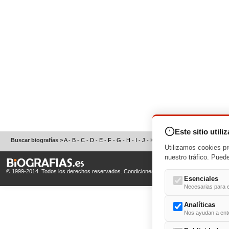
Este sitio utili
Buscar biografías >
A
-
B
-
C
-
D
-
E
-
F
-
G
-
H
-
I
-
J
-
K
-
L
-
M
-
N
-
O
-
P
-
Q
-
R
-
S
Utilizamos cookies pr
nuestro tráfico. Pued
© 1999-2014. Todos los derechos reservados.
Condiciones de uso
y
Política de Privacid
Esenciales
Necesarias para e
Analíticas
Nos ayudan a enten