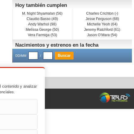
Hoy también cumplen
M. Night Shyamalan (56)
Charles Crichton (-)
Claudio Basso (49)
Jesse Ferguson (68)
Andy Warhol (98)
Michelle Yeoh (64)
Melissa George (50)
Jeremy Ratchford (61)
Vera Farmiga (53)
Jason O’Mara (54)
Nacimientos y estrenos en la fecha
DD/MM
/
l contenido y analizar
enciales.