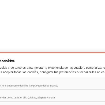
za cookies
-
T
-
U
-
V
-
W
-
X
-
Y
-
Z
opias y de terceros para mejorar tu experiencia de navegación, personalizar e
es aceptar todas las cookies, configurar tus preferencias o rechazar las no es
ad
l funcionamiento del sitio. No pueden desactivarse.
der cómo usas el sitio (visitas, páginas vistas).