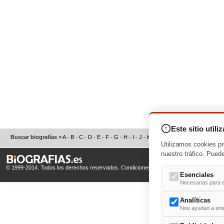
Este sitio utili
Buscar biografías >
A
-
B
-
C
-
D
-
E
-
F
-
G
-
H
-
I
-
J
-
K
-
L
-
M
-
N
-
O
-
P
-
Q
-
R
-
S
Utilizamos cookies pr
nuestro tráfico. Pued
© 1999-2014. Todos los derechos reservados.
Condiciones de uso
y
Política de Privacid
Esenciales
Necesarias para e
Analíticas
Nos ayudan a enten