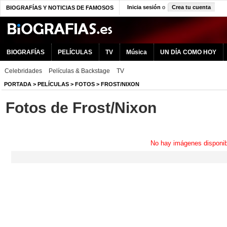
Inicia sesión
o
Crea tu cuenta
BIOGRAFÍAS Y NOTICIAS DE FAMOSOS
BIOGRAFÍAS
PELÍCULAS
TV
Música
UN DÍA COMO HOY
Celebridades
Películas & Backstage
TV
PORTADA
>
PELÍCULAS
>
FOTOS
>
FROST/NIXON
Fotos de Frost/Nixon
No hay imágenes disponib