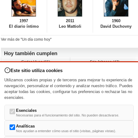
1997
2011
1960
El diario íntimo
Leo Mattioli
David Duchovny
Ver más de "Un día como hoy"
Hoy también cumplen
Carlos Vives (65)
Eric Johnson (47)
Emil Nolde (-)
Erik King (17)
Este sitio utiliza cookies
Nicholas Ray (-)
Liam James (30)
Charlize Theron (51)
Wayne Knight (71)
Utilizamos cookies propias y de terceros para mejorar tu experiencia de
Maggie Wheeler (65)
Michael Shannon (52)
navegación, personalizar el contenido y analizar nuestro tráfico. Puedes
aceptar todas las cookies, configurar tus preferencias o rechazar las no
Nacimientos y estrenos en la fecha
esenciales.
DD/MM
/
Esenciales
Necesarias para el funcionamiento del sitio. No pueden desactivarse.
Analíticas
Nos ayudan a entender cómo usas el sitio (visitas, páginas vistas).
Buscar biografías >
A
-
B
-
C
-
D
-
E
-
F
-
G
-
H
-
I
-
J
-
K
-
L
-
M
-
N
-
O
-
P
-
Q
-
R
-
S