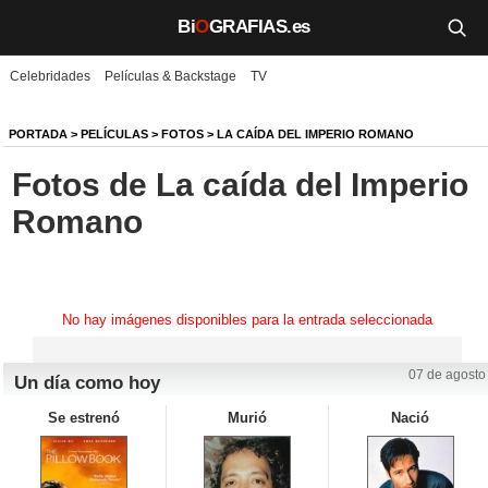
Bi
O
GRAFIAS.es
Celebridades
Películas & Backstage
TV
Biografías
Películas
PORTADA
>
PELÍCULAS
>
FOTOS
>
LA CAÍDA DEL IMPERIO ROMANO
Fotos de La caída del Imperio
TV
Romano
Música
Un día como hoy
No hay imágenes disponibles para la entrada seleccionada
Videos
Galerías
07 de agosto
Un día como hoy
Se estrenó
Murió
Nació
Noticias
Iniciar sesión
Crear cuenta