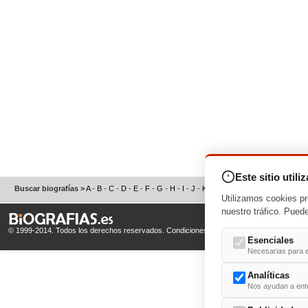
Este sitio utili
Buscar biografías >
A
-
B
-
C
-
D
-
E
-
F
-
G
-
H
-
I
-
J
-
K
-
L
-
M
-
N
-
O
-
P
-
Q
-
R
-
S
Utilizamos cookies pr
nuestro tráfico. Pued
© 1999-2014. Todos los derechos reservados.
Condiciones de uso
y
Política de Privacid
Esenciales
Necesarias para e
Analíticas
Nos ayudan a enten