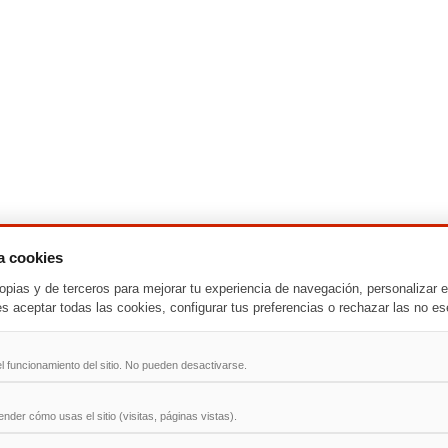
za cookies
-
T
-
U
-
V
-
W
-
X
-
Y
-
Z
opias y de terceros para mejorar tu experiencia de navegación, personalizar e
es aceptar todas las cookies, configurar tus preferencias o rechazar las no es
ad
l funcionamiento del sitio. No pueden desactivarse.
der cómo usas el sitio (visitas, páginas vistas).