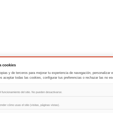
za cookies
-
T
-
U
-
V
-
W
-
X
-
Y
-
Z
opias y de terceros para mejorar tu experiencia de navegación, personalizar e
es aceptar todas las cookies, configurar tus preferencias o rechazar las no es
ad
l funcionamiento del sitio. No pueden desactivarse.
der cómo usas el sitio (visitas, páginas vistas).