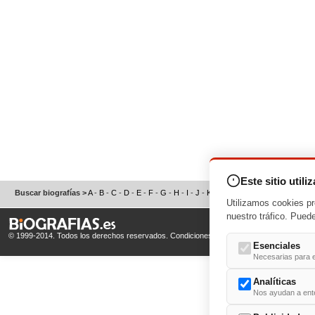
Este sitio utili
Buscar biografías >
A
-
B
-
C
-
D
-
E
-
F
-
G
-
H
-
I
-
J
-
K
-
L
-
M
-
N
-
O
-
P
-
Q
-
R
-
S
Utilizamos cookies pr
nuestro tráfico. Pued
© 1999-2014. Todos los derechos reservados.
Condiciones de uso
y
Política de Privacid
Esenciales
Necesarias para e
Analíticas
Nos ayudan a enten