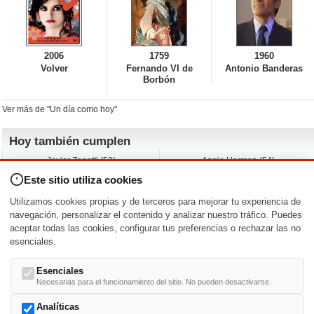
2006
1759
1960
Volver
Fernando VI de
Antonio Banderas
Borbón
Ver más de "Un día como hoy"
Hoy también cumplen
Javier Zanetti (53)
Angie Harmon (54)
Devon Aoki (44)
Yaani King (45)
Este sitio utiliza cookies
Rosanna Arquette (67)
Rick Otto (53)
Joanna García (47)
Claudia Christian (61)
Utilizamos cookies propias y de terceros para mejorar tu experiencia de
Ryan Eggold (42)
Lucas Till (36)
navegación, personalizar el contenido y analizar nuestro tráfico. Puedes
aceptar todas las cookies, configurar tus preferencias o rechazar las no
Nacimientos y estrenos en la fecha
esenciales.
DD/MM
/
Esenciales
Necesarias para el funcionamiento del sitio. No pueden desactivarse.
Analíticas