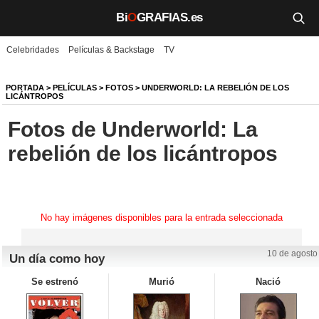
Bi
O
GRAFIAS.es
Celebridades
Películas & Backstage
TV
Biografías
Películas
PORTADA
>
PELÍCULAS
>
FOTOS
>
UNDERWORLD: LA REBELIÓN DE LOS
LICÁNTROPOS
TV
Fotos de Underworld: La
rebelión de los licántropos
Música
Un día como hoy
Videos
No hay imágenes disponibles para la entrada seleccionada
Galerías
10 de agosto
Un día como hoy
Noticias
Se estrenó
Murió
Nació
Iniciar sesión
Crear cuenta