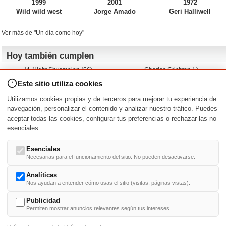
1999
2001
1972
Wild wild west
Jorge Amado
Geri Halliwell
Ver más de "Un día como hoy"
Hoy también cumplen
M. Night Shyamalan (56)
Charles Crichton (-)
Claudio Basso (49)
Jesse Ferguson (68)
Este sitio utiliza cookies
Andy Warhol (98)
Michelle Yeoh (64)
Melissa George (50)
Jeremy Ratchford (61)
Utilizamos cookies propias y de terceros para mejorar tu experiencia de
Vera Farmiga (53)
Jason O’Mara (54)
navegación, personalizar el contenido y analizar nuestro tráfico. Puedes
aceptar todas las cookies, configurar tus preferencias o rechazar las no
Nacimientos y estrenos en la fecha
esenciales.
DD/MM
/
Esenciales
Necesarias para el funcionamiento del sitio. No pueden desactivarse.
Analíticas
Nos ayudan a entender cómo usas el sitio (visitas, páginas vistas).
Buscar biografías >
A
-
B
-
C
-
D
-
E
-
F
-
G
-
H
-
I
-
J
-
K
-
L
-
M
-
N
-
O
-
P
-
Q
-
R
-
S
-
T
-
U
-
V
-
W
-
X
-
Y
-
Z
Publicidad
Permiten mostrar anuncios relevantes según tus intereses.