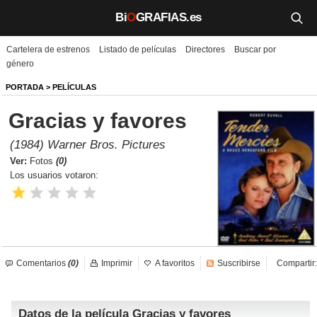
Bi
O
GRAFIAS.es
Cartelera de estrenos
Listado de películas
Directores
Buscar por
Biografías
género
Películas
PORTADA
>
PELÍCULAS
Gracias y favores
TV
(1984) Warner Bros. Pictures
Música
Ver:
Fotos
(0)
Los usuarios votaron:
Un día como hoy
Videos
Galerías
Comentarios
(0)
Imprimir
A favoritos
Suscribirse
Compartir:
Noticias
Datos de la película Gracias y favores
Iniciar sesión
Crear cuenta