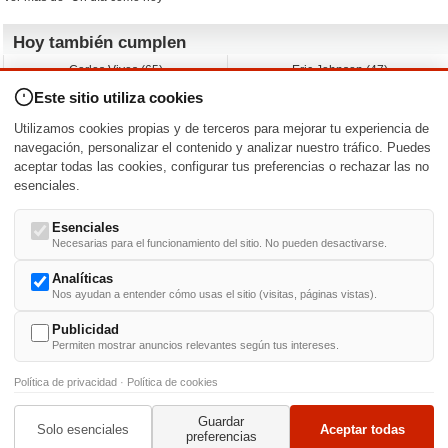
Hoy también cumplen
Carlos Vives (65)
Eric Johnson (47)
Emil Nolde (-)
Erik King (17)
Este sitio utiliza cookies
Nicholas Ray (-)
Liam James (30)
Charlize Theron (51)
Wayne Knight (71)
Utilizamos cookies propias y de terceros para mejorar tu experiencia de
Maggie Wheeler (65)
Michael Shannon (52)
navegación, personalizar el contenido y analizar nuestro tráfico. Puedes
aceptar todas las cookies, configurar tus preferencias o rechazar las no
Nacimientos y estrenos en la fecha
esenciales.
DD/MM
/
Esenciales
Necesarias para el funcionamiento del sitio. No pueden desactivarse.
Analíticas
Nos ayudan a entender cómo usas el sitio (visitas, páginas vistas).
Buscar biografías >
A
-
B
-
C
-
D
-
E
-
F
-
G
-
H
-
I
-
J
-
K
-
L
-
M
-
N
-
O
-
P
-
Q
-
R
-
S
-
T
-
U
-
V
-
W
-
X
-
Y
-
Z
Publicidad
Permiten mostrar anuncios relevantes según tus intereses.
Política de privacidad
·
Política de cookies
Guardar
© 1999-2014. Todos los derechos reservados.
Condiciones de uso
y
Política de Privacid
Solo esenciales
Aceptar todas
preferencias