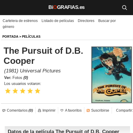
Bi
O
GRAFIAS.es
Cartelera de estrenos
Listado de películas
Directores
Buscar por
Biografías
género
Películas
PORTADA
>
PELÍCULAS
The Pursuit of D.B.
TV
Cooper
Música
(1981) Universal Pictures
Un día como hoy
Ver:
Fotos
(0)
Los usuarios votaron:
Videos
Galerías
Comentarios
(0)
Imprimir
A favoritos
Suscribirse
Compartir:
Noticias
Datos de la película The Pursuit of D.B. Cooper
Iniciar sesión
Crear cuenta