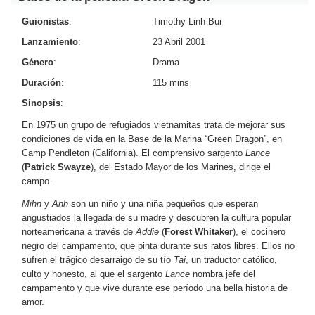
Guionistas
:
Timothy Linh Bui
Lanzamiento
:
23 Abril 2001
Género
:
Drama
Duración
:
115 mins
Sinopsis
:
En 1975 un grupo de refugiados vietnamitas trata de mejorar sus
condiciones de vida en la Base de la Marina “Green Dragon”, en
Camp Pendleton (California). El comprensivo sargento
Lance
(
Patrick Swayze
), del Estado Mayor de los Marines, dirige el
campo.
Mihn
y
Anh
son un niño y una niña pequeños que esperan
angustiados la llegada de su madre y descubren la cultura popular
norteamericana a través de
Addie
(
Forest Whitaker
), el cocinero
negro del campamento, que pinta durante sus ratos libres. Ellos no
sufren el trágico desarraigo de su tío
Tai
, un traductor católico,
culto y honesto, al que el sargento
Lance
nombra jefe del
campamento y que vive durante ese período una bella historia de
amor.