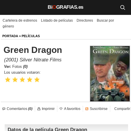
Bi
O
GRAFIAS.es
Cartelera de estrenos
Listado de películas
Directores
Buscar por
Biografías
género
Películas
PORTADA
>
PELÍCULAS
Green Dragon
TV
(2001) Silver Nitrate Films
Música
Ver:
Fotos
(0)
Los usuarios votaron:
Un día como hoy
Videos
Galerías
Comentarios
(0)
Imprimir
A favoritos
Suscribirse
Compartir:
Noticias
Datos de la película Green Dragon
Iniciar sesión
Crear cuenta