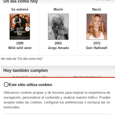
Un día como hoy
Se estrenó
Murió
Nació
1999
2001
1972
Wild wild west
Jorge Amado
Geri Halliwell
Ver más de "Un día como hoy"
Hoy también cumplen
M. Night Shyamalan (56)
Charles Crichton (-)
Claudio Basso (49)
Jesse Ferguson (68)
Este sitio utiliza cookies
Andy Warhol (98)
Michelle Yeoh (64)
Melissa George (50)
Jeremy Ratchford (61)
Utilizamos cookies propias y de terceros para mejorar tu experiencia de
Vera Farmiga (53)
Jason O’Mara (54)
navegación, personalizar el contenido y analizar nuestro tráfico. Puedes
aceptar todas las cookies, configurar tus preferencias o rechazar las no
Nacimientos y estrenos en la fecha
esenciales.
DD/MM
/