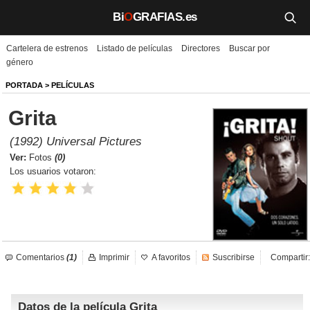
Bi
O
GRAFIAS.es
Cartelera de estrenos
Listado de películas
Directores
Buscar por
Biografías
género
Películas
PORTADA
>
PELÍCULAS
Grita
TV
(1992) Universal Pictures
Música
Ver:
Fotos
(0)
Los usuarios votaron:
Un día como hoy
Videos
Galerías
Comentarios
(1)
Imprimir
A favoritos
Suscribirse
Compartir:
Noticias
Datos de la película Grita
Iniciar sesión
Crear cuenta