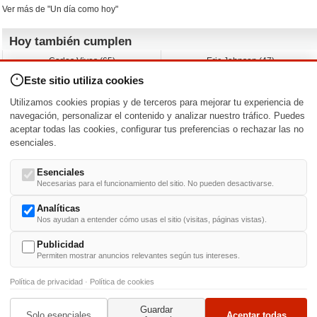
Ver más de "Un día como hoy"
Hoy también cumplen
Carlos Vives (65)
Eric Johnson (47)
Emil Nolde (-)
Erik King (17)
Este sitio utiliza cookies
Nicholas Ray (-)
Liam James (30)
Charlize Theron (51)
Wayne Knight (71)
Utilizamos cookies propias y de terceros para mejorar tu experiencia de
Maggie Wheeler (65)
Michael Shannon (52)
navegación, personalizar el contenido y analizar nuestro tráfico. Puedes
aceptar todas las cookies, configurar tus preferencias o rechazar las no
Nacimientos y estrenos en la fecha
esenciales.
DD/MM
/
Esenciales
Necesarias para el funcionamiento del sitio. No pueden desactivarse.
Analíticas
Nos ayudan a entender cómo usas el sitio (visitas, páginas vistas).
Buscar biografías >
A
-
B
-
C
-
D
-
E
-
F
-
G
-
H
-
I
-
J
-
K
-
L
-
M
-
N
-
O
-
P
-
Q
-
R
-
S
-
T
-
U
-
V
-
W
-
X
-
Y
-
Z
Publicidad
Permiten mostrar anuncios relevantes según tus intereses.
Política de privacidad
·
Política de cookies
Guardar
© 1999-2014. Todos los derechos reservados.
Condiciones de uso
y
Política de Privacid
Solo esenciales
Aceptar todas