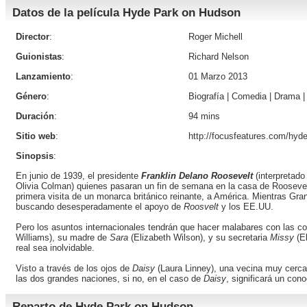
Datos de la película Hyde Park on Hudson
Director
:
Roger Michell
Guionistas
:
Richard Nelson
Lanzamiento
:
01 Marzo 2013
Género
:
Biografía
|
Comedia
|
Drama
Duración
:
94 mins
Sitio web
:
http://focusfeatures.com/hy
Sinopsis
:
En junio de 1939, el presidente
Franklin Delano Roosevelt
(interpretado
Olivia Colman
) quienes pasaran un fin de semana en la casa de Roosevel
primera visita de un monarca británico reinante, a América. Mientras Gran
buscando desesperadamente el apoyo de
Roosvelt
y los EE.UU.
Pero los asuntos internacionales tendrán que hacer malabares con las 
Williams
), su madre de
Sara
(
Elizabeth Wilson
), y su secretaria
Missy
(
E
real sea inolvidable.
Visto a través de los ojos de
Daisy
(
Laura Linney
), una vecina muy cerc
las dos grandes naciones, si no, en el caso de
Daisy
, significará un con
Reparto de Hyde Park on Hudson