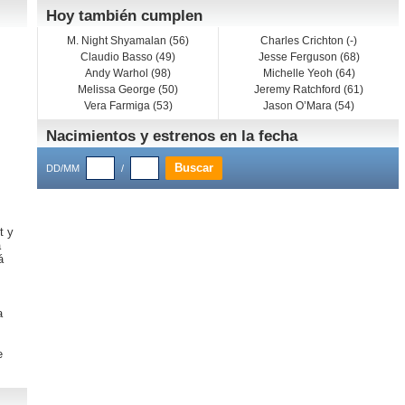
Hoy también cumplen
M. Night Shyamalan (56)
Charles Crichton (-)
Claudio Basso (49)
Jesse Ferguson (68)
Andy Warhol (98)
Michelle Yeoh (64)
Melissa George (50)
Jeremy Ratchford (61)
Vera Farmiga (53)
Jason O’Mara (54)
Nacimientos y estrenos en la fecha
DD/MM
/
t
y
a
á
a
e