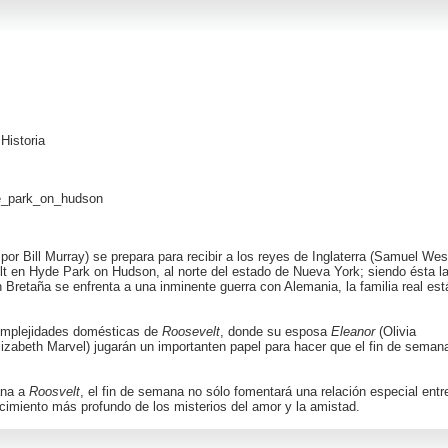
|
Historia
de_park_on_hudson
 por
Bill Murray
) se prepara para recibir a los reyes de Inglaterra (
Samuel Wes
t en Hyde Park on Hudson, al norte del estado de Nueva York; siendo ésta l
 Bretaña se enfrenta a una inminente guerra con Alemania, la familia real est
complejidades domésticas de
Roosevelt
, donde su esposa
Eleanor
(
Olivia
lizabeth Marvel
) jugarán un importanten papel para hacer que el fin de seman
ana a
Roosvelt
, el fin de semana no sólo fomentará una relación especial entr
ocimiento más profundo de los misterios del amor y la amistad.