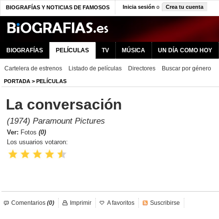
Inicia sesión
o
Crea tu cuenta
BIOGRAFÍAS Y NOTICIAS DE FAMOSOS
BIOGRAFÍAS
PELÍCULAS
TV
MÚSICA
UN DÍA COMO HOY
Cartelera de estrenos
Listado de películas
Directores
Buscar por género
PORTADA
>
PELÍCULAS
La conversación
(1974) Paramount Pictures
Ver:
Fotos
(0)
Los usuarios votaron:
Comentarios
(0)
Imprimir
A favoritos
Suscribirse