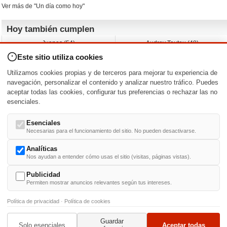
Ver más de "Un día como hoy"
Hoy también cumplen
Juanes (54)
Audrey Tautou (48)
Liz Vassey (54)
Melanie Griffith (69)
Este sitio utiliza cookies
Jessica Capshaw (50)
Gillian Anderson (58)
Sam Elliott (82)
The Edge (65)
Utilizamos cookies propias y de terceros para mejorar tu experiencia de
Jarvis Hayes (45)
Anna Kendrick (41)
navegación, personalizar el contenido y analizar nuestro tráfico. Puedes
aceptar todas las cookies, configurar tus preferencias o rechazar las no
Nacimientos y estrenos en la fecha
esenciales.
DD/MM
/
Esenciales
Necesarias para el funcionamiento del sitio. No pueden desactivarse.
Analíticas
Nos ayudan a entender cómo usas el sitio (visitas, páginas vistas).
Buscar biografías >
A
-
B
-
C
-
D
-
E
-
F
-
G
-
H
-
I
-
J
-
K
-
L
-
M
-
N
-
O
-
P
-
Q
-
R
-
S
-
T
-
U
-
V
-
W
-
X
-
Y
-
Z
Publicidad
Permiten mostrar anuncios relevantes según tus intereses.
Política de privacidad
·
Política de cookies
Guardar
© 1999-2014. Todos los derechos reservados.
Condiciones de uso
y
Política de Privacid
Solo esenciales
Aceptar todas