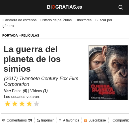
Bi
O
GRAFIAS.es
Cartelera de estrenos
Listado de películas
Directores
Buscar por
Biografías
género
Películas
PORTADA
>
PELÍCULAS
La guerra del
TV
planeta de los
Música
simios
Un día como hoy
(2017) Twentieth Century Fox Film
Corporation
Videos
Ver:
Fotos
(0)
|
Vídeos
(1)
Los usuarios votaron:
Galerías
Noticias
Comentarios
(0)
Imprimir
A favoritos
Suscribirse
Compartir:
Iniciar sesión
Crear cuenta