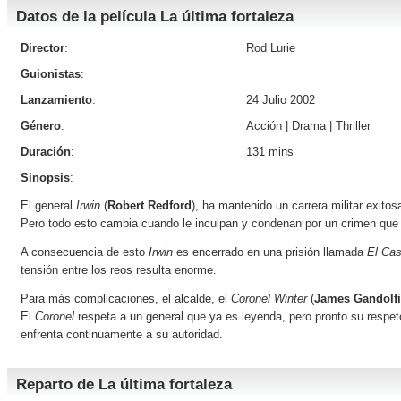
Datos de la película La última fortaleza
Director
:
Rod Lurie
Guionistas
:
Lanzamiento
:
24 Julio 2002
Género
:
Acción
|
Drama
|
Thriller
Duración
:
131 mins
Sinopsis
:
El general
Irwin
(
Robert Redford
), ha mantenido un carrera militar exito
Pero todo esto cambia cuando le inculpan y condenan por un crimen que
A consecuencia de esto
Irwin
es encerrado en una prisión llamada
El Cast
tensión entre los reos resulta enorme.
Para más complicaciones, el alcalde, el
Coronel Winter
(
James Gandolfi
El
Coronel
respeta a un general que ya es leyenda, pero pronto su respeto
enfrenta continuamente a su autoridad.
Reparto de La última fortaleza