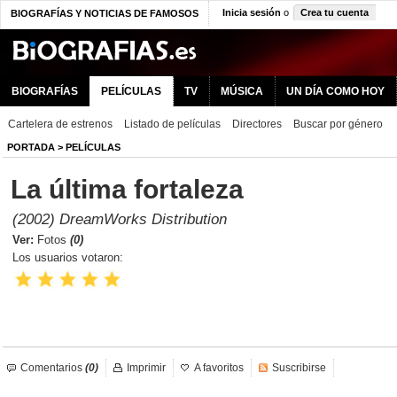
Inicia sesión
o
Crea tu cuenta
BIOGRAFÍAS Y NOTICIAS DE FAMOSOS
BIOGRAFÍAS
PELÍCULAS
TV
MÚSICA
UN DÍA COMO HOY
Cartelera de estrenos
Listado de películas
Directores
Buscar por género
PORTADA
>
PELÍCULAS
La última fortaleza
(2002) DreamWorks Distribution
Ver:
Fotos
(0)
Los usuarios votaron:
Comentarios
(0)
Imprimir
A favoritos
Suscribirse