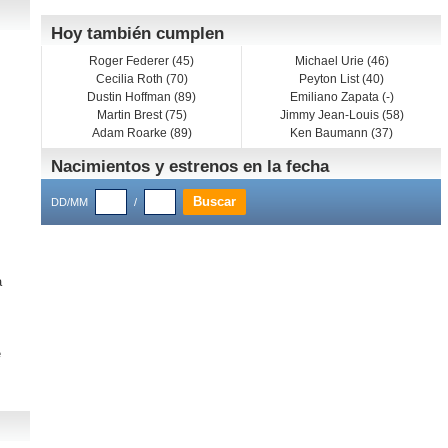
Hoy también cumplen
Roger Federer (45)
Michael Urie (46)
Cecilia Roth (70)
Peyton List (40)
Dustin Hoffman (89)
Emiliano Zapata (-)
Martin Brest (75)
Jimmy Jean-Louis (58)
Adam Roarke (89)
Ken Baumann (37)
Nacimientos y estrenos en la fecha
DD/MM
/
a
e