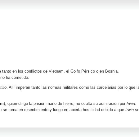
sa tanto en los conflictos de Vietnam, el Golfo Pérsico o en Bosnia.
 no ha cometido.
illo
. Allí imperan tanto las normas militares como las carcelarias por lo que l
ni
), quien dirige la prisión mano de hierro, no oculta su admiración por
Irwin
.
 se torna en resentimiento y luego en abierta hostilidad debido a que
Irwin
s