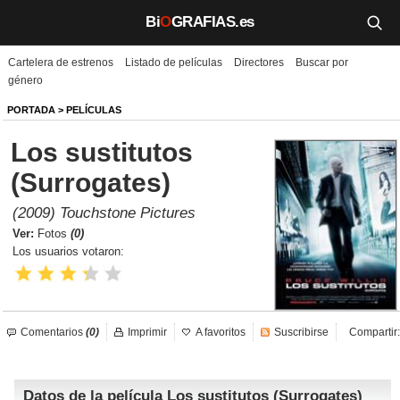
Bi
O
GRAFIAS.es
Cartelera de estrenos
Listado de películas
Directores
Buscar por
Biografías
género
Películas
PORTADA
>
PELÍCULAS
Los sustitutos
TV
(Surrogates)
Música
(2009) Touchstone Pictures
Un día como hoy
Ver:
Fotos
(0)
Los usuarios votaron:
Videos
Galerías
Comentarios
(0)
Imprimir
A favoritos
Suscribirse
Compartir:
Noticias
Datos de la película Los sustitutos (Surrogates)
Iniciar sesión
Crear cuenta