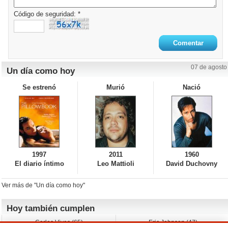
Código de seguridad: *
07 de agosto
Un día como hoy
Se estrenó
Murió
Nació
1997
2011
1960
El diario íntimo
Leo Mattioli
David Duchovny
Ver más de "Un día como hoy"
Hoy también cumplen
Carlos Vives (65)
Eric Johnson (47)