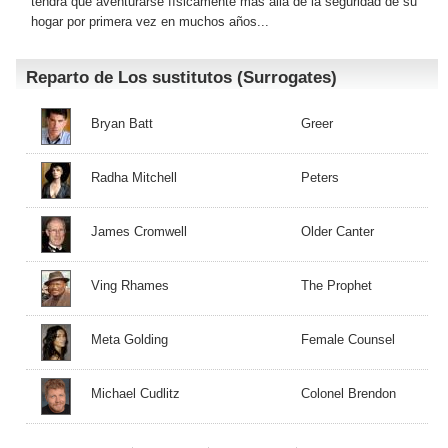
tendrá que aventurarse físicamente más allá de la seguridad de su
hogar por primera vez en muchos años...
Reparto de Los sustitutos (Surrogates)
Bryan Batt
Greer
Radha Mitchell
Peters
James Cromwell
Older Canter
Ving Rhames
The Prophet
Meta Golding
Female Counsel
Michael Cudlitz
Colonel Brendon