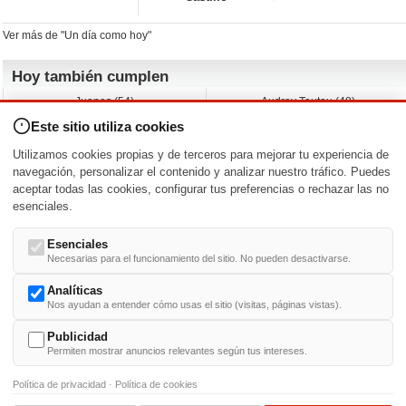
Ver más de "Un día como hoy"
Hoy también cumplen
Juanes (54)
Audrey Tautou (48)
Liz Vassey (54)
Melanie Griffith (69)
Este sitio utiliza cookies
Jessica Capshaw (50)
Gillian Anderson (58)
Sam Elliott (82)
The Edge (65)
Utilizamos cookies propias y de terceros para mejorar tu experiencia de
Jarvis Hayes (45)
Anna Kendrick (41)
navegación, personalizar el contenido y analizar nuestro tráfico. Puedes
aceptar todas las cookies, configurar tus preferencias o rechazar las no
Nacimientos y estrenos en la fecha
esenciales.
DD/MM
/
Esenciales
Necesarias para el funcionamiento del sitio. No pueden desactivarse.
Analíticas
Nos ayudan a entender cómo usas el sitio (visitas, páginas vistas).
Buscar biografías >
A
-
B
-
C
-
D
-
E
-
F
-
G
-
H
-
I
-
J
-
K
-
L
-
M
-
N
-
O
-
P
-
Q
-
R
-
S
-
T
-
U
-
V
-
W
-
X
-
Y
-
Z
Publicidad
Permiten mostrar anuncios relevantes según tus intereses.
Política de privacidad
·
Política de cookies