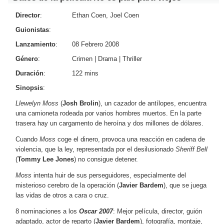
Director
:
Ethan Coen, Joel Coen
Guionistas
:
Lanzamiento
:
08 Febrero 2008
Género
:
Crimen
|
Drama
|
Thriller
Duración
:
122 mins
Sinopsis
:
Llewelyn Moss
(
Josh Brolin
), un cazador de antílopes, encuentra
una camioneta rodeada por varios hombres muertos. En la parte
trasera hay un cargamento de heroína y dos millones de dólares.
Cuando
Moss
coge el dinero, provoca una reacción en cadena de
violencia, que la ley, representada por el desilusionado
Sheriff Bell
(
Tommy Lee Jones
) no consigue detener.
Moss
intenta huir de sus perseguidores, especialmente del
misterioso cerebro de la operación (
Javier Bardem
), que se juega
las vidas de otros a cara o cruz.
8 nominaciones a los
Oscar 2007
: Mejor película, director, guión
adaptado, actor de reparto (
Javier Bardem
), fotografía, montaje,