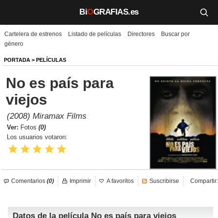
Bi
O
GRAFIAS.es
Cartelera de estrenos
Listado de películas
Directores
Buscar por
Biografías
género
Películas
PORTADA
>
PELÍCULAS
No es país para
TV
viejos
Música
(2008) Miramax Films
Un día como hoy
Ver:
Fotos
(0)
Los usuarios votaron:
Videos
Galerías
Comentarios
(0)
Imprimir
A favoritos
Suscribirse
Compartir:
Noticias
Datos de la película No es país para viejos
Iniciar sesión
Crear cuenta