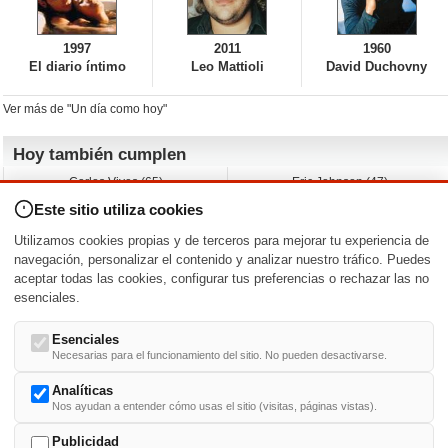
1997
2011
1960
El diario íntimo
Leo Mattioli
David Duchovny
Ver más de "Un día como hoy"
Hoy también cumplen
Carlos Vives (65)
Eric Johnson (47)
Emil Nolde (-)
Erik King (17)
Este sitio utiliza cookies
Nicholas Ray (-)
Liam James (30)
Charlize Theron (51)
Wayne Knight (71)
Utilizamos cookies propias y de terceros para mejorar tu experiencia de
Maggie Wheeler (65)
Michael Shannon (52)
navegación, personalizar el contenido y analizar nuestro tráfico. Puedes
aceptar todas las cookies, configurar tus preferencias o rechazar las no
Nacimientos y estrenos en la fecha
esenciales.
DD/MM
/
Esenciales
Necesarias para el funcionamiento del sitio. No pueden desactivarse.
Analíticas
Nos ayudan a entender cómo usas el sitio (visitas, páginas vistas).
Buscar biografías >
A
-
B
-
C
-
D
-
E
-
F
-
G
-
H
-
I
-
J
-
K
-
L
-
M
-
N
-
O
-
P
-
Q
-
R
-
S
-
T
-
U
-
V
-
W
-
X
-
Y
-
Z
Publicidad