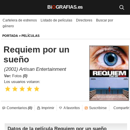
Bi
O
GRAFIAS.es
Cartelera de estrenos
Listado de películas
Directores
Buscar por
Biografías
género
Películas
PORTADA
>
PELÍCULAS
Requiem por un
TV
sueño
Música
(2001) Artisan Entertainment
Un día como hoy
Ver:
Fotos
(0)
Los usuarios votaron:
Videos
Galerías
Comentarios
(0)
Imprimir
A favoritos
Suscribirse
Compartir:
Noticias
Datos de la película Requiem por un sueño
Iniciar sesión
Crear cuenta