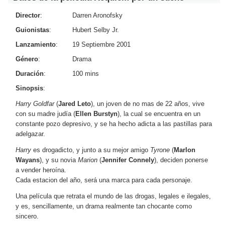
Director
:
Darren Aronofsky
Guionistas
:
Hubert Selby Jr.
Lanzamiento
:
19 Septiembre 2001
Género
:
Drama
Duración
:
100 mins
Sinopsis
:
Harry Goldfar
(
Jared Leto
), un joven de no mas de 22 años, vive
con su madre judía (
Ellen Burstyn
), la cual se encuentra en un
constante pozo depresivo, y se ha hecho adicta a las pastillas para
adelgazar.
Harry
es drogadicto, y junto a su mejor amigo
Tyrone
(
Marlon
Wayans
), y su novia
Marion
(
Jennifer Connely
), deciden ponerse
a vender heroína.
Cada estacion del año, será una marca para cada personaje.
Una película que retrata el mundo de las drogas, legales e ilegales,
y es, sencillamente, un drama realmente tan chocante como
sincero.