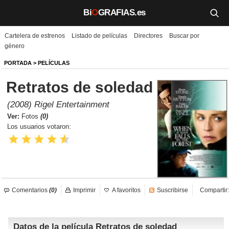
Bi
O
GRAFIAS.es
Cartelera de estrenos
Listado de películas
Directores
Buscar por
Biografías
género
Películas
PORTADA
>
PELÍCULAS
Retratos de soledad
TV
(2008) Rigel Entertainment
Música
Ver:
Fotos
(0)
Los usuarios votaron:
Un día como hoy
Videos
Galerías
Comentarios
(0)
Imprimir
A favoritos
Suscribirse
Compartir:
Noticias
Datos de la película Retratos de soledad
Iniciar sesión
Crear cuenta