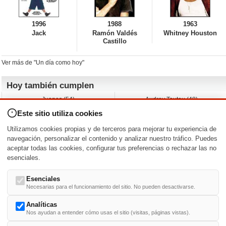
1996
1988
1963
Jack
Ramón Valdés
Whitney Houston
Castillo
Ver más de "Un día como hoy"
Hoy también cumplen
Juanes (54)
Audrey Tautou (48)
Liz Vassey (54)
Melanie Griffith (69)
Este sitio utiliza cookies
Jessica Capshaw (50)
Gillian Anderson (58)
Sam Elliott (82)
The Edge (65)
Utilizamos cookies propias y de terceros para mejorar tu experiencia de
Jarvis Hayes (45)
Anna Kendrick (41)
navegación, personalizar el contenido y analizar nuestro tráfico. Puedes
aceptar todas las cookies, configurar tus preferencias o rechazar las no
Nacimientos y estrenos en la fecha
esenciales.
DD/MM
/
Esenciales
Necesarias para el funcionamiento del sitio. No pueden desactivarse.
Analíticas
Nos ayudan a entender cómo usas el sitio (visitas, páginas vistas).
Buscar biografías >
A
-
B
-
C
-
D
-
E
-
F
-
G
-
H
-
I
-
J
-
K
-
L
-
M
-
N
-
O
-
P
-
Q
-
R
-
S