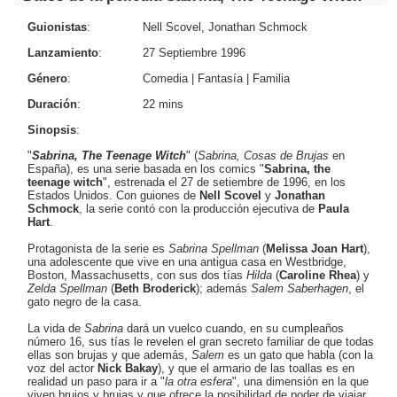
Guionistas
:
Nell Scovel, Jonathan Schmock
Lanzamiento
:
27 Septiembre 1996
Género
:
Comedia
|
Fantasía
|
Familia
Duración
:
22 mins
Sinopsis
:
"
Sabrina, The Teenage Witch
" (
Sabrina, Cosas de Brujas
en
España), es una serie basada en los comics "
Sabrina, the
teenage witch
", estrenada el 27 de setiembre de 1996, en los
Estados Unidos. Con guiones de
Nell Scovel
y
Jonathan
Schmock
, la serie contó con la producción ejecutiva de
Paula
Hart
.
Protagonista de la serie es
Sabrina Spellman
(
Melissa Joan Hart
),
una adolescente que vive en una antigua casa en Westbridge,
Boston, Massachusetts, con sus dos tías
Hilda
(
Caroline Rhea
) y
Zelda Spellman
(
Beth Broderick
); además
Salem Saberhagen
, el
gato negro de la casa.
La vida de
Sabrina
dará un vuelco cuando, en su cumpleaños
número 16, sus tías le revelen el gran secreto familiar de que todas
ellas son brujas y que además,
Salem
es un gato que habla (con la
voz del actor
Nick Bakay
), y que el armario de las toallas es en
realidad un paso para ir a "
la otra esfera
", una dimensión en la que
viven brujos y brujas y que ofrece la posibilidad de poder de viajar