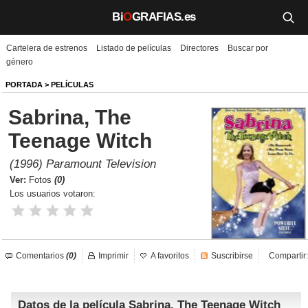
Bi
O
GRAFIAS.es
Cartelera de estrenos
Listado de películas
Directores
Buscar por
Biografías
género
Películas
PORTADA
>
PELÍCULAS
Sabrina, The
TV
Teenage Witch
Música
(1996) Paramount Television
Un día como hoy
Ver:
Fotos
(0)
Los usuarios votaron:
Videos
Galerías
Comentarios
(0)
Imprimir
A favoritos
Suscribirse
Compartir:
Noticias
Datos de la película Sabrina, The Teenage Witch
Iniciar sesión
Crear cuenta