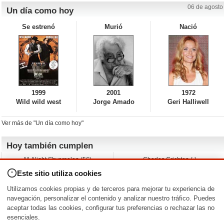
06 de agosto
Un día como hoy
Se estrenó
Murió
Nació
1999
2001
1972
Wild wild west
Jorge Amado
Geri Halliwell
Ver más de "Un día como hoy"
Hoy también cumplen
M. Night Shyamalan (56)
Charles Crichton (-)
Claudio Basso (49)
Jesse Ferguson (68)
Este sitio utiliza cookies
Andy Warhol (98)
Michelle Yeoh (64)
Melissa George (50)
Jeremy Ratchford (61)
Utilizamos cookies propias y de terceros para mejorar tu experiencia de
Vera Farmiga (53)
Jason O’Mara (54)
navegación, personalizar el contenido y analizar nuestro tráfico. Puedes
aceptar todas las cookies, configurar tus preferencias o rechazar las no
Nacimientos y estrenos en la fecha
esenciales.