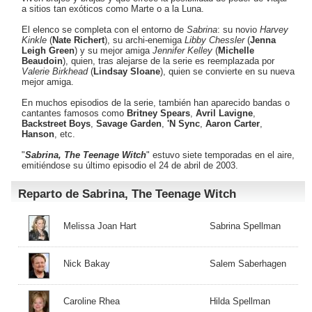
a sitios tan exóticos como Marte o a la Luna.
El elenco se completa con el entorno de
Sabrina
: su novio
Harvey
Kinkle
(
Nate Richert
), su archi-enemiga
Libby Chessler
(
Jenna
Leigh Green
) y su mejor amiga
Jennifer Kelley
(
Michelle
Beaudoin
), quien, tras alejarse de la serie es reemplazada por
Valerie Birkhead
(
Lindsay Sloane
), quien se convierte en su nueva
mejor amiga.
En muchos episodios de la serie, también han aparecido bandas o
cantantes famosos como
Britney Spears
,
Avril Lavigne
,
Backstreet Boys
,
Savage Garden
,
'N Sync
,
Aaron Carter
,
Hanson
, etc.
"
Sabrina, The Teenage Witch
" estuvo siete temporadas en el aire,
emitiéndose su último episodio el 24 de abril de 2003.
Reparto de Sabrina, The Teenage Witch
Melissa Joan Hart
Sabrina Spellman
Nick Bakay
Salem Saberhagen
Caroline Rhea
Hilda Spellman