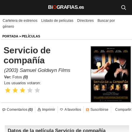
Bi
O
GRAFIAS.es
Cartelera de estrenos
Listado de películas
Directores
Buscar por
Biografías
género
Películas
PORTADA
>
PELÍCULAS
Servicio de
TV
compañía
Música
(2003) Samuel Goldwyn Films
Un día como hoy
Ver:
Fotos
(0)
Los usuarios votaron:
Videos
Galerías
Comentarios
(0)
Imprimir
A favoritos
Suscribirse
Compartir:
Noticias
Datos de la película Servicio de compañía
Iniciar sesión
Crear cuenta