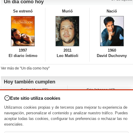
Un día como hoy
Se estrenó
Murió
Nació
1997
2011
1960
El diario íntimo
Leo Mattioli
David Duchovny
Ver más de "Un día como hoy"
Hoy también cumplen
Carlos Vives (65)
Eric Johnson (47)
Emil Nolde (-)
Erik King (17)
Este sitio utiliza cookies
Nicholas Ray (-)
Liam James (30)
Charlize Theron (51)
Wayne Knight (71)
Utilizamos cookies propias y de terceros para mejorar tu experiencia de
Maggie Wheeler (65)
Michael Shannon (52)
navegación, personalizar el contenido y analizar nuestro tráfico. Puedes
aceptar todas las cookies, configurar tus preferencias o rechazar las no
Nacimientos y estrenos en la fecha
esenciales.
DD/MM
/