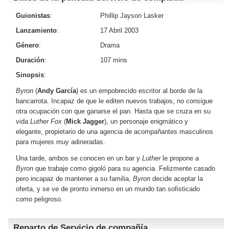
Guionistas
:
Phillip Jayson Lasker
Lanzamiento
:
17 Abril 2003
Género
:
Drama
Duración
:
107 mins
Sinopsis
:
Byron
(
Andy García
) es un empobrecido escritor al borde de la
bancarrota. Incapaz de que le editen nuevos trabajos, no consigue
otra ocupación con que ganarse el pan. Hasta que se cruza en su
vida
Luther Fox
(
Mick Jagger
), un personaje enigmático y
elegante, propietario de una agencia de acompañantes masculinos
para mujeres muy adineradas.
Una tarde, ambos se conocen en un bar y
Luther
le propone a
Byron
que trabaje como gigoló para su agencia. Felizmente casado
pero incapaz de mantener a su familia,
Byron
decide aceptar la
oferta, y se ve de pronto inmerso en un mundo tan sofisticado
como peligroso.
Reparto de Servicio de compañía