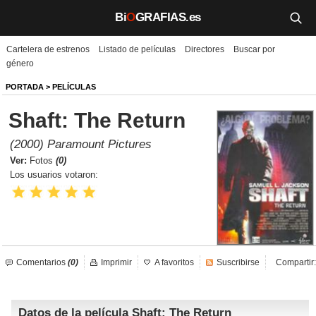
Bi
O
GRAFIAS.es
Cartelera de estrenos
Listado de películas
Directores
Buscar por
Biografías
género
Películas
PORTADA
>
PELÍCULAS
Shaft: The Return
TV
(2000) Paramount Pictures
Música
Ver:
Fotos
(0)
Los usuarios votaron:
Un día como hoy
Videos
Galerías
Comentarios
(0)
Imprimir
A favoritos
Suscribirse
Compartir:
Noticias
Datos de la película Shaft: The Return
Iniciar sesión
Crear cuenta