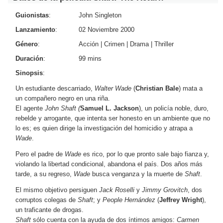
Guionistas
:
John Singleton
Lanzamiento
:
02 Noviembre 2000
Género
:
Acción
|
Crimen
|
Drama
|
Thriller
Duración
:
99 mins
Sinopsis
:
Un estudiante descarriado,
Walter Wade
(
Christian Bale
) mata a
un compañero negro en una riña.
El agente
John Shaft (
Samuel L. Jackson
), un policía noble, duro,
rebelde y arrogante, que intenta ser honesto en un ambiente que no
lo es; es quien dirige la investigación del homicidio y atrapa a
Wade
.
Pero el padre de
Wade
es rico, por lo que pronto sale bajo fianza y,
violando la libertad condicional, abandona el país. Dos años más
tarde, a su regreso,
Wade
busca venganza y la muerte de
Shaft
.
El mismo objetivo persiguen
Jack Roselli
y
Jimmy Grovitch
, dos
corruptos colegas de
Shaft
; y
People Hernández
(
Jeffrey Wright
),
un traficante de drogas.
Shaft
sólo cuenta con la ayuda de dos íntimos amigos:
Carmen