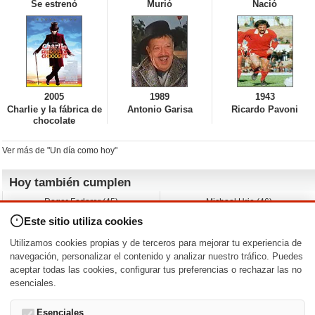
Se estrenó
Murió
Nació
2005
1989
1943
Charlie y la fábrica de
Antonio Garisa
Ricardo Pavoni
chocolate
Ver más de "Un día como hoy"
Hoy también cumplen
Roger Federer (45)
Michael Urie (46)
Cecilia Roth (70)
Peyton List (40)
Este sitio utiliza cookies
Dustin Hoffman (89)
Emiliano Zapata (-)
Martin Brest (75)
Jimmy Jean-Louis (58)
Utilizamos cookies propias y de terceros para mejorar tu experiencia de
Adam Roarke (89)
Ken Baumann (37)
navegación, personalizar el contenido y analizar nuestro tráfico. Puedes
aceptar todas las cookies, configurar tus preferencias o rechazar las no
Nacimientos y estrenos en la fecha
esenciales.
DD/MM
/
Esenciales