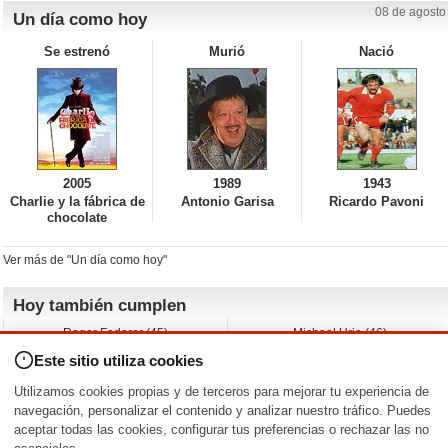
08 de agosto
Un día como hoy
Se estrenó
Murió
Nació
2005
1989
1943
Charlie y la fábrica de
Antonio Garisa
Ricardo Pavoni
chocolate
Ver más de "Un día como hoy"
Hoy también cumplen
Roger Federer (45)
Michael Urie (46)
Cecilia Roth (70)
Peyton List (40)
Este sitio utiliza cookies
Dustin Hoffman (89)
Emiliano Zapata (-)
Martin Brest (75)
Jimmy Jean-Louis (58)
Utilizamos cookies propias y de terceros para mejorar tu experiencia de
Adam Roarke (89)
Ken Baumann (37)
navegación, personalizar el contenido y analizar nuestro tráfico. Puedes
aceptar todas las cookies, configurar tus preferencias o rechazar las no
Nacimientos y estrenos en la fecha