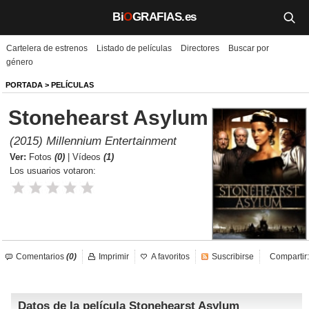
Bi
O
GRAFIAS.es
Cartelera de estrenos
Listado de películas
Directores
Buscar por
Biografías
género
Películas
PORTADA
>
PELÍCULAS
Stonehearst Asylum
TV
(2015) Millennium Entertainment
Música
Ver:
Fotos
(0)
|
Vídeos
(1)
Los usuarios votaron:
Un día como hoy
Videos
Galerías
Comentarios
(0)
Imprimir
A favoritos
Suscribirse
Compartir:
Noticias
Datos de la película Stonehearst Asylum
Iniciar sesión
Crear cuenta