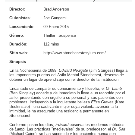
Director
:
Brad Anderson
Guionistas
:
Joe Gangemi
Lanzamiento
:
09 Enero 2015
Género
:
Thriller
|
Suspense
Duración
:
112 mins
Sitio web
:
http://www.stonehearstasylum.com/
Sinopsis
:
En la Nochebuena de 1899,
Edward Newgate
(
Jim Sturgess
) llega a
las imponentes puertas del Asilo Mental Stonehearst, deseoso de
obtener un lugar de aprendizaje con el director de la institución.
Encantado de compartir su conocimiento y filosofía, el
Dr. Lamb
(
Ben Kingsley
) accede y de inmediato lo lleva a un recorrido por el
asilo, presentando con orgullo a su personal y sus pacientes con
problemas, incluyendo a la inquietante belleza
Eliza Graves
(
Kate
Beckinsale
) - una cautivante mujer cuya violenta aversión a la
intimidad, le ha asegurado una residencia permanente en
Stonehearst.
Conforme pasan los días,
Edward
observa los modernos métodos
de
Lamb
. Las prácticas "medievales" de su predecesor, el
Dr. Salt
(
Michael Caine
), se han suprimido y los pacientes nunca son