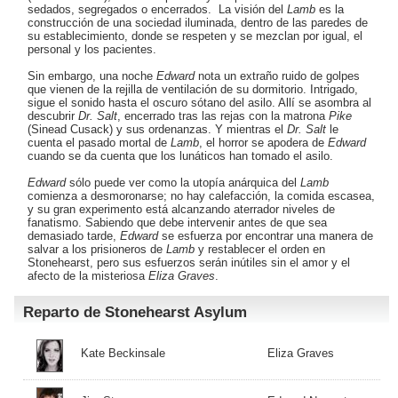
sedados, segregados o encerrados. La visión del
Lamb
es la
construcción de una sociedad iluminada, dentro de las paredes de
su establecimiento, donde se respeten y se mezclan por igual, el
personal y los pacientes.
Sin embargo, una noche
Edward
nota un extraño ruido de golpes
que vienen de la rejilla de ventilación de su dormitorio. Intrigado,
sigue el sonido hasta el oscuro sótano del asilo. Allí se asombra al
descubrir
Dr. Salt
, encerrado tras las rejas con la matrona
Pike
(
Sinead Cusack
) y sus ordenanzas. Y mientras el
Dr. Salt
le
cuenta el pasado mortal de
Lamb
, el horror se apodera de
Edward
cuando se da cuenta que los lunáticos han tomado el asilo.
Edward
sólo puede ver como la utopía anárquica del
Lamb
comienza a desmoronarse; no hay calefacción, la comida escasea,
y su gran experimento está alcanzando aterrador niveles de
fanatismo. Sabiendo que debe intervenir antes de que sea
demasiado tarde,
Edward
se esfuerza por encontrar una manera de
salvar a los prisioneros de
Lamb
y restablecer el orden en
Stonehearst, pero sus esfuerzos serán inútiles sin el amor y el
afecto de la misteriosa
Eliza Graves
.
Reparto de Stonehearst Asylum
Kate Beckinsale
Eliza Graves