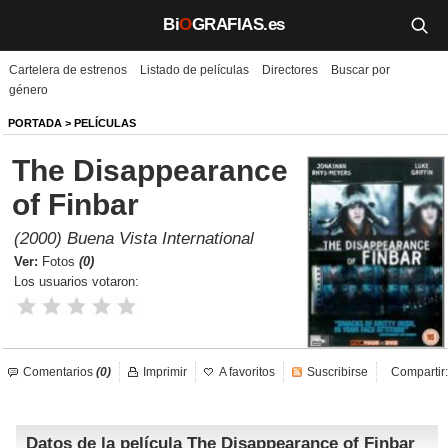
Bi
O
GRAFIAS.es
Cartelera de estrenos
Listado de películas
Directores
Buscar por
Biografías
género
Películas
PORTADA
>
PELÍCULAS
The Disappearance
TV
of Finbar
Música
(2000) Buena Vista International
Un día como hoy
Ver:
Fotos
(0)
Los usuarios votaron:
Videos
Galerías
Comentarios
(0)
Imprimir
A favoritos
Suscribirse
Compartir:
Noticias
Datos de la película The Disappearance of Finbar
Iniciar sesión
Crear cuenta