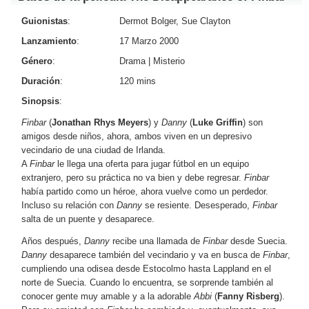
Guionistas
:
Dermot Bolger, Sue Clayton
Lanzamiento
:
17 Marzo 2000
Género
:
Drama
|
Misterio
Duración
:
120 mins
Sinopsis
:
Finbar
(
Jonathan Rhys Meyers
) y
Danny
(
Luke Griffin
) son
amigos desde niños, ahora, ambos viven en un depresivo
vecindario de una ciudad de Irlanda.
A
Finbar
le llega una oferta para jugar fútbol en un equipo
extranjero, pero su práctica no va bien y debe regresar.
Finbar
había partido como un héroe, ahora vuelve como un perdedor.
Incluso su relación con
Danny
se resiente. Desesperado,
Finbar
salta de un puente y desaparece.
Años después,
Danny
recibe una llamada de
Finbar
desde Suecia.
Danny
desaparece también del vecindario y va en busca de
Finbar
,
cumpliendo una odisea desde Estocolmo hasta Lappland en el
norte de Suecia. Cuando lo encuentra, se sorprende también al
conocer gente muy amable y a la adorable
Abbi
(
Fanny Risberg
).