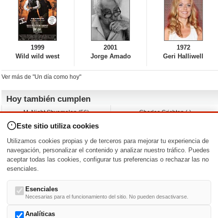
1999
2001
1972
Wild wild west
Jorge Amado
Geri Halliwell
Ver más de "Un día como hoy"
Hoy también cumplen
M. Night Shyamalan (56)
Charles Crichton (-)
Claudio Basso (49)
Jesse Ferguson (68)
Este sitio utiliza cookies
Andy Warhol (98)
Michelle Yeoh (64)
Melissa George (50)
Jeremy Ratchford (61)
Utilizamos cookies propias y de terceros para mejorar tu experiencia de
Vera Farmiga (53)
Jason O’Mara (54)
navegación, personalizar el contenido y analizar nuestro tráfico. Puedes
aceptar todas las cookies, configurar tus preferencias o rechazar las no
Nacimientos y estrenos en la fecha
esenciales.
DD/MM
/
Esenciales
Necesarias para el funcionamiento del sitio. No pueden desactivarse.
Analíticas