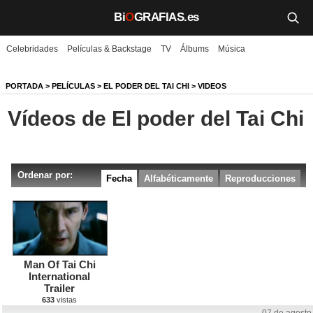
Bi
O
GRAFIAS.es
Celebridades
Películas & Backstage
TV
Álbums
Música
Biografías
Películas
PORTADA
>
PELÍCULAS
>
EL PODER DEL TAI CHI
> VIDEOS
Vídeos de El poder del Tai Chi
TV
Música
Ordenar por:
Un día como hoy
Fecha
Alfabéticamente
Reproducciones
Videos
Galerías
Man Of Tai Chi
Noticias
International
Trailer
633
vistas
Iniciar sesión
Crear cuenta