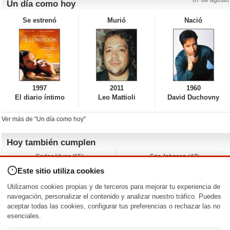
07 de agosto
Un día como hoy
Se estrenó
Murió
Nació
1997
2011
1960
El diario íntimo
Leo Mattioli
David Duchovny
Ver más de "Un día como hoy"
Hoy también cumplen
Carlos Vives (65)
Eric Johnson (47)
Emil Nolde (-)
Erik King (17)
Este sitio utiliza cookies
Nicholas Ray (-)
Liam James (30)
Charlize Theron (51)
Wayne Knight (71)
Utilizamos cookies propias y de terceros para mejorar tu experiencia de
Maggie Wheeler (65)
Michael Shannon (52)
navegación, personalizar el contenido y analizar nuestro tráfico. Puedes
aceptar todas las cookies, configurar tus preferencias o rechazar las no
Nacimientos y estrenos en la fecha
esenciales.
DD/MM
/