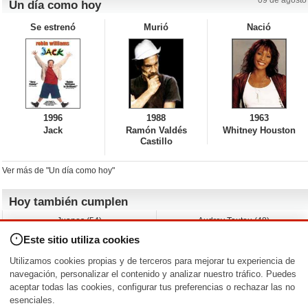
09 de agosto
Un día como hoy
Se estrenó
Murió
Nació
1996
1988
1963
Jack
Ramón Valdés
Whitney Houston
Castillo
Ver más de "Un día como hoy"
Hoy también cumplen
Juanes (54)
Audrey Tautou (48)
Liz Vassey (54)
Melanie Griffith (69)
Este sitio utiliza cookies
Jessica Capshaw (50)
Gillian Anderson (58)
Sam Elliott (82)
The Edge (65)
Utilizamos cookies propias y de terceros para mejorar tu experiencia de
Jarvis Hayes (45)
Anna Kendrick (41)
navegación, personalizar el contenido y analizar nuestro tráfico. Puedes
aceptar todas las cookies, configurar tus preferencias o rechazar las no
Nacimientos y estrenos en la fecha
esenciales.