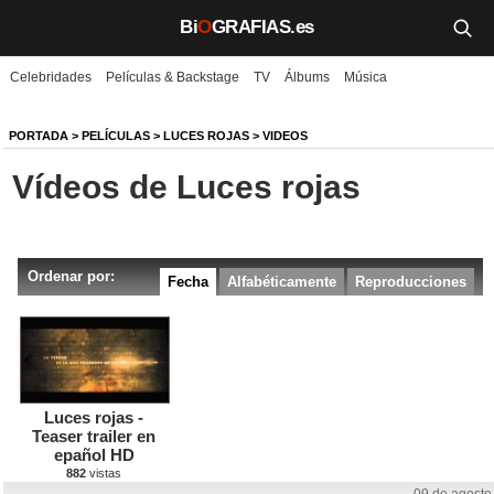
Bi
O
GRAFIAS.es
Celebridades
Películas & Backstage
TV
Álbums
Música
Biografías
Películas
PORTADA
>
PELÍCULAS
>
LUCES ROJAS
> VIDEOS
Vídeos de Luces rojas
TV
Música
Ordenar por:
Un día como hoy
Fecha
Alfabéticamente
Reproducciones
Videos
Galerías
Luces rojas -
Noticias
Teaser trailer en
epañol HD
882
vistas
Iniciar sesión
Crear cuenta