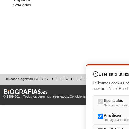
1294
vistas
Este sitio utili
Buscar biografías >
A
-
B
-
C
-
D
-
E
-
F
-
G
-
H
-
I
-
J
-
K
-
L
-
M
-
N
-
O
-
P
-
Q
-
R
-
S
Utilizamos cookies pr
nuestro tráfico. Pued
© 1999-2014. Todos los derechos reservados.
Condiciones de uso
y
Política de Privacid
Esenciales
Necesarias para e
Analíticas
Nos ayudan a enten