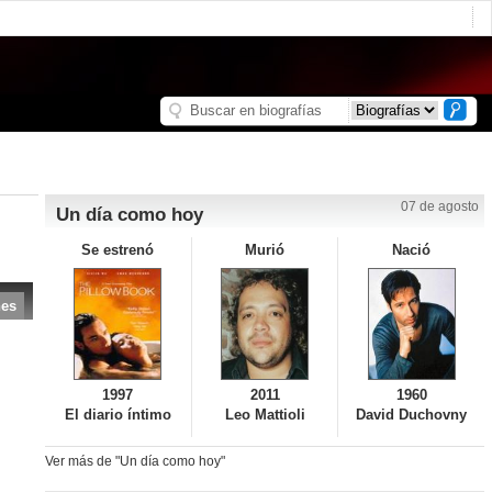
07 de agosto
Un día como hoy
Se estrenó
Murió
Nació
nes
1997
2011
1960
El diario íntimo
Leo Mattioli
David Duchovny
Ver más de "Un día como hoy"