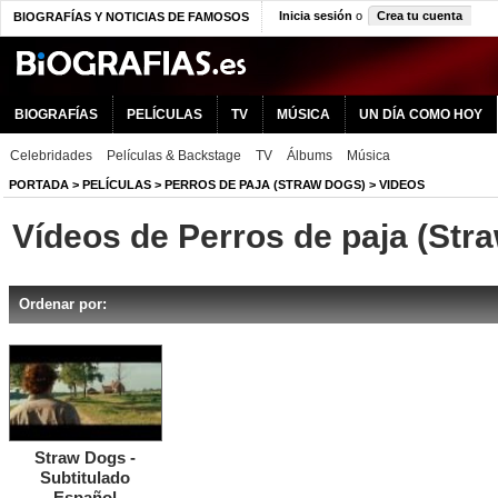
Inicia sesión
o
Crea tu cuenta
BIOGRAFÍAS Y NOTICIAS DE FAMOSOS
BIOGRAFÍAS
PELÍCULAS
TV
MÚSICA
UN DÍA COMO HOY
Celebridades
Películas & Backstage
TV
Álbums
Música
PORTADA
>
PELÍCULAS
>
PERROS DE PAJA (STRAW DOGS)
> VIDEOS
Vídeos de Perros de paja (Str
Ordenar por:
Straw Dogs -
Subtitulado
Español