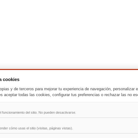
za cookies
-
T
-
U
-
V
-
W
-
X
-
Y
-
Z
opias y de terceros para mejorar tu experiencia de navegación, personalizar e
es aceptar todas las cookies, configurar tus preferencias o rechazar las no es
ad
l funcionamiento del sitio. No pueden desactivarse.
der cómo usas el sitio (visitas, páginas vistas).