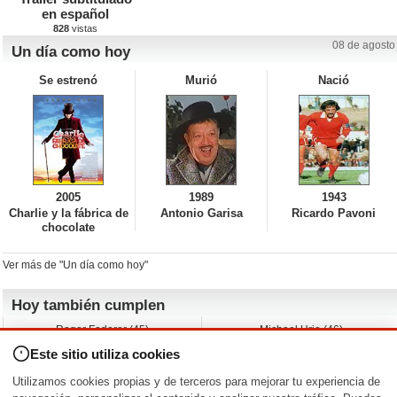
en español
828
vistas
08 de agosto
Un día como hoy
Se estrenó
Murió
Nació
2005
1989
1943
Charlie y la fábrica de
Antonio Garisa
Ricardo Pavoni
chocolate
Ver más de "Un día como hoy"
Hoy también cumplen
Roger Federer (45)
Michael Urie (46)
Cecilia Roth (70)
Peyton List (40)
Este sitio utiliza cookies
Dustin Hoffman (89)
Emiliano Zapata (-)
Martin Brest (75)
Jimmy Jean-Louis (58)
Utilizamos cookies propias y de terceros para mejorar tu experiencia de
Adam Roarke (89)
Ken Baumann (37)