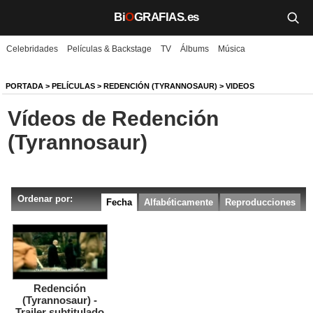
Bi
O
GRAFIAS.es
Celebridades
Películas & Backstage
TV
Álbums
Música
Biografías
Películas
PORTADA
>
PELÍCULAS
>
REDENCIÓN (TYRANNOSAUR)
> VIDEOS
Vídeos de Redención
TV
(Tyrannosaur)
Música
Un día como hoy
Ordenar por:
Fecha
Alfabéticamente
Reproducciones
Videos
Galerías
Noticias
Redención
(Tyrannosaur) -
Iniciar sesión
Crear cuenta
Trailer subtitulado