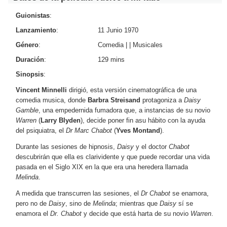
Guionistas
:
Lanzamiento
:
11 Junio 1970
Género
:
Comedia
|
|
Musicales
Duración
:
129 mins
Sinopsis
:
Vincent Minnelli
dirigió, esta versión cinematográfica de una
comedia musica, donde
Barbra Streisand
protagoniza a
Daisy
Gamble
, una empedernida fumadora que, a instancias de su novio
Warren
(
Larry Blyden
), decide poner fin asu hábito con la ayuda
del psiquiatra, el
Dr Marc Chabot
(
Yves Montand
).
Durante las sesiones de hipnosis,
Daisy
y el doctor
Chabot
descubrirán que ella es clarividente y que puede recordar una vida
pasada en el Siglo XIX en la que era una heredera llamada
Melinda
.
A medida que transcurren las sesiones, el
Dr Chabot
se enamora,
pero no de
Daisy
, sino de
Melinda
; mientras que
Daisy
sí se
enamora el
Dr. Chabot
y decide que está harta de su novio
Warren
.