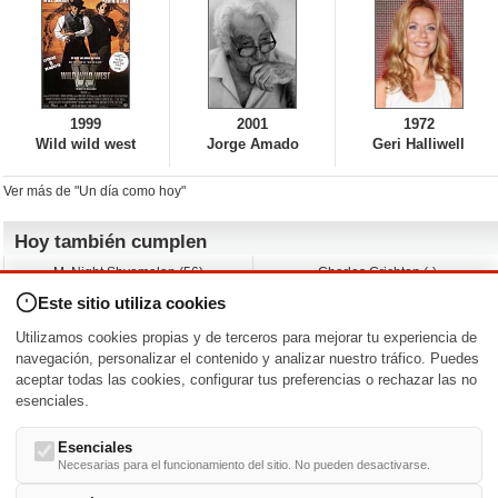
1999
2001
1972
Wild wild west
Jorge Amado
Geri Halliwell
Ver más de "Un día como hoy"
Hoy también cumplen
M. Night Shyamalan (56)
Charles Crichton (-)
Claudio Basso (49)
Jesse Ferguson (68)
Este sitio utiliza cookies
Andy Warhol (98)
Michelle Yeoh (64)
Melissa George (50)
Jeremy Ratchford (61)
Utilizamos cookies propias y de terceros para mejorar tu experiencia de
Vera Farmiga (53)
Jason O’Mara (54)
navegación, personalizar el contenido y analizar nuestro tráfico. Puedes
aceptar todas las cookies, configurar tus preferencias o rechazar las no
Nacimientos y estrenos en la fecha
esenciales.
DD/MM
/
Esenciales
Necesarias para el funcionamiento del sitio. No pueden desactivarse.