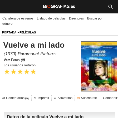
Bi
O
GRAFIAS.es
Cartelera de estrenos
Listado de películas
Directores
Buscar por
Biografías
género
Películas
PORTADA
>
PELÍCULAS
Vuelve a mi lado
TV
(1970) Paramount Pictures
Música
Ver:
Fotos
(0)
Los usuarios votaron:
Un día como hoy
Videos
Galerías
Comentarios
(0)
Imprimir
A favoritos
Suscribirse
Compartir:
Noticias
Datos de la película Vuelve a mi lado
Iniciar sesión
Crear cuenta