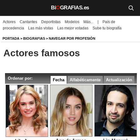
Bi
O
GRAFIAS.es
Actores
Cantantes
Deportistas
Modelos
Más...
|
País de
Biografías
procedencia
Las más vistas
Las mejor votadas
Sube tu biografía
Películas
PORTADA
>
BIOGRAFIAS
>
NAVEGAR POR PROFESIÓN
Actores famosos
TV
Música
Ordenar por:
Un día como hoy
Fecha
Alfabéticamente
Actualización
Videos
Galerías
Noticias
Iniciar sesión
Crear cuenta