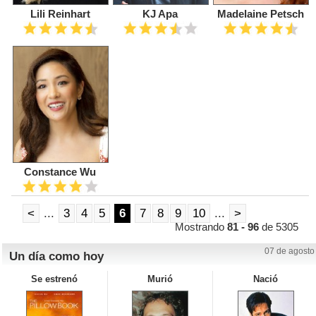
Lili Reinhart
KJ Apa
Madelaine Petsch
Constance Wu
<
...
3
4
5
6
7
8
9
10
...
>
Mostrando
81 - 96
de 5305
07 de agosto
Un día como hoy
Se estrenó
Murió
Nació