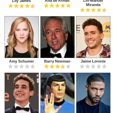
Ana de Armas
Lin-Manuel
Lily James
Miranda
Amy Schumer
Barry Newman
Jaime Lorente