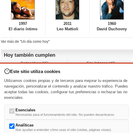
1997
2011
1960
El diario íntimo
Leo Mattioli
David Duchovny
Ver más de "Un día como hoy"
Hoy también cumplen
Carlos Vives (65)
Eric Johnson (47)
Emil Nolde (-)
Erik King (17)
Este sitio utiliza cookies
Nicholas Ray (-)
Liam James (30)
Charlize Theron (51)
Wayne Knight (71)
Utilizamos cookies propias y de terceros para mejorar tu experiencia de
Maggie Wheeler (65)
Michael Shannon (52)
navegación, personalizar el contenido y analizar nuestro tráfico. Puedes
aceptar todas las cookies, configurar tus preferencias o rechazar las no
Nacimientos y estrenos en la fecha
esenciales.
DD/MM
/
Esenciales
Necesarias para el funcionamiento del sitio. No pueden desactivarse.
Analíticas
Nos ayudan a entender cómo usas el sitio (visitas, páginas vistas).