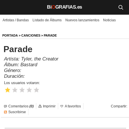
Bi
O
GRAFIAS.es
Artistas / Bandas
Listado de Álbums
Nuevos lanzamientos
Noticias
Biografías
Películas
PORTADA
>
CANCIONES
> PARADE
Parade
TV
Artista:
Tyler, the Creator
Música
Álbum:
Bastard
Género:
Un día como hoy
Duración:
Los usuarios votaron:
Videos
Galerías
Comentarios
(0)
Imprimir
A favoritos
Compartir:
Noticias
Suscribirse
Iniciar sesión
Crear cuenta