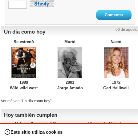
06 de agosto
Un día como hoy
Se estrenó
Murió
Nació
1999
2001
1972
Wild wild west
Jorge Amado
Geri Halliwell
Ver más de "Un día como hoy"
Hoy también cumplen
M. Night Shyamalan (56)
Charles Crichton (-)
Claudio Basso (49)
Jesse Ferguson (68)
Este sitio utiliza cookies
Andy Warhol (98)
Michelle Yeoh (64)