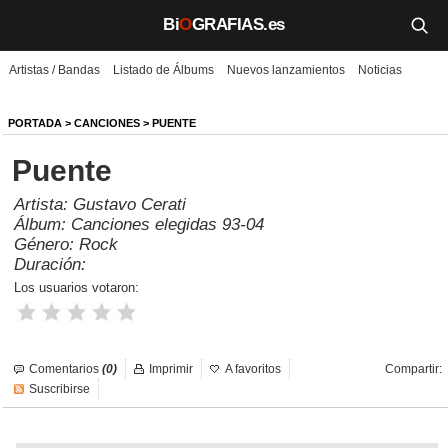
Bi
O
GRAFIAS.es
Artistas / Bandas
Listado de Álbums
Nuevos lanzamientos
Noticias
Biografías
Películas
PORTADA
>
CANCIONES
> PUENTE
Puente
TV
Artista:
Gustavo Cerati
Música
Álbum:
Canciones elegidas 93-04
Género:
Rock
Un día como hoy
Duración:
Los usuarios votaron:
Videos
Galerías
Comentarios
(0)
Imprimir
A favoritos
Compartir:
Noticias
Suscribirse
Iniciar sesión
Crear cuenta