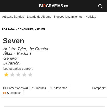
Bi
O
GRAFIAS.es
Artistas / Bandas
Listado de Álbums
Nuevos lanzamientos
Noticias
Biografías
Películas
PORTADA
>
CANCIONES
> SEVEN
Seven
TV
Artista:
Tyler, the Creator
Música
Álbum:
Bastard
Género:
Un día como hoy
Duración:
Los usuarios votaron:
Videos
Galerías
Comentarios
(0)
Imprimir
A favoritos
Compartir:
Noticias
Suscribirse
Iniciar sesión
Crear cuenta