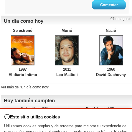
07 de agosto
Un día como hoy
Se estrenó
Murió
Nació
1997
2011
1960
El diario íntimo
Leo Mattioli
David Duchovny
Ver más de "Un día como hoy"
Hoy también cumplen
Carlos Vives (65)
Eric Johnson (47)
Emil Nolde (-)
Erik King (17)
Este sitio utiliza cookies
Nicholas Ray (-)
Liam James (30)
Charlize Theron (51)
Wayne Knight (71)
Utilizamos cookies propias y de terceros para mejorar tu experiencia de
Maggie Wheeler (65)
Michael Shannon (52)
navegación, personalizar el contenido y analizar nuestro tráfico. Puedes