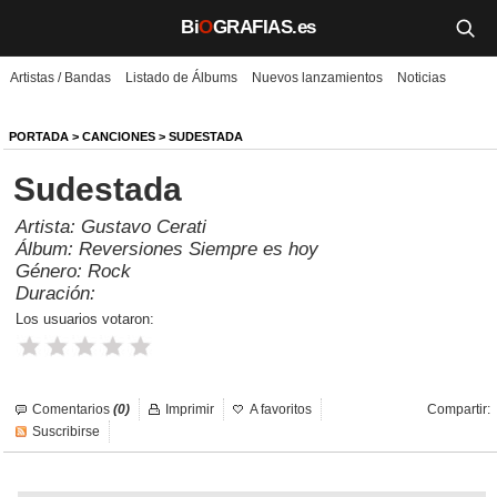
Bi
O
GRAFIAS.es
Artistas / Bandas
Listado de Álbums
Nuevos lanzamientos
Noticias
Biografías
Películas
PORTADA
>
CANCIONES
> SUDESTADA
Sudestada
TV
Artista:
Gustavo Cerati
Música
Álbum:
Reversiones Siempre es hoy
Género:
Rock
Un día como hoy
Duración:
Los usuarios votaron:
Videos
Galerías
Comentarios
(0)
Imprimir
A favoritos
Compartir:
Noticias
Suscribirse
Iniciar sesión
Crear cuenta