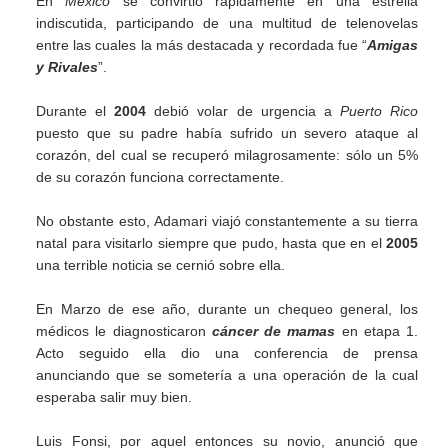
En
México
se convirtió rápidamente en una estrella
indiscutida, participando de una multitud de telenovelas
entre las cuales la más destacada y recordada fue “
Amigas
y Rivales
”.
Durante el
2004
debió volar de urgencia a
Puerto Rico
puesto que su padre había sufrido un severo ataque al
corazón, del cual se recuperó milagrosamente: sólo un 5%
de su corazón funciona correctamente.
No obstante esto, Adamari viajó constantemente a su tierra
natal para visitarlo siempre que pudo, hasta que en el
2005
una terrible noticia se cernió sobre ella.
En Marzo de ese año, durante un chequeo general, los
médicos le diagnosticaron
cáncer de mamas
en etapa 1.
Acto seguido ella dio una conferencia de prensa
anunciando que se sometería a una operación de la cual
esperaba salir muy bien.
Luis Fonsi
, por aquel entonces su novio, anunció que