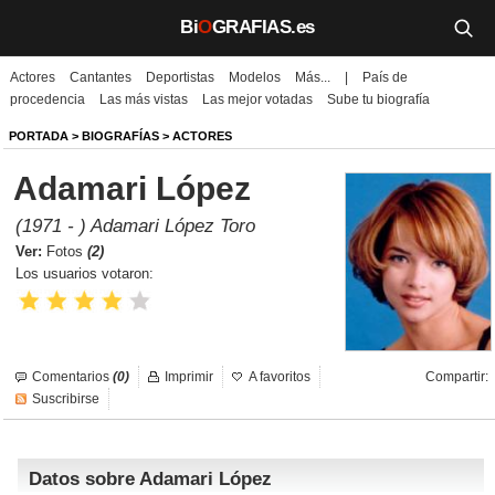
Bi
O
GRAFIAS.es
Actores
Cantantes
Deportistas
Modelos
Más...
|
País de
Biografías
procedencia
Las más vistas
Las mejor votadas
Sube tu biografía
Películas
PORTADA
>
BIOGRAFÍAS
>
ACTORES
Adamari López
TV
(1971 - ) Adamari López Toro
Música
Ver:
Fotos
(2)
Los usuarios votaron:
Un día como hoy
Videos
Comentarios
(0)
Imprimir
A favoritos
Compartir:
Galerías
Suscribirse
Noticias
Datos sobre Adamari López
Iniciar sesión
Crear cuenta