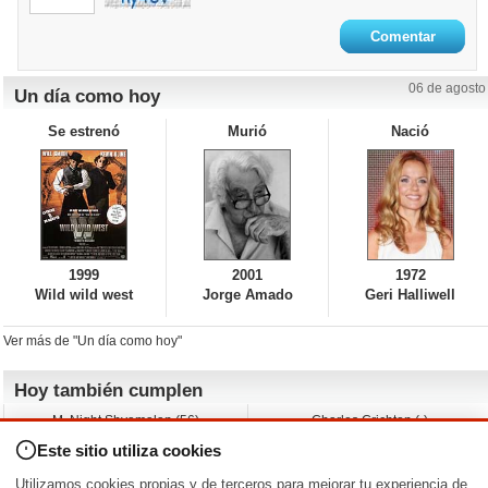
06 de agosto
Un día como hoy
Se estrenó
Murió
Nació
1999
2001
1972
Wild wild west
Jorge Amado
Geri Halliwell
Ver más de "Un día como hoy"
Hoy también cumplen
M. Night Shyamalan (56)
Charles Crichton (-)
Claudio Basso (49)
Jesse Ferguson (68)
Este sitio utiliza cookies
Andy Warhol (98)
Michelle Yeoh (64)
Melissa George (50)
Jeremy Ratchford (61)
Utilizamos cookies propias y de terceros para mejorar tu experiencia de