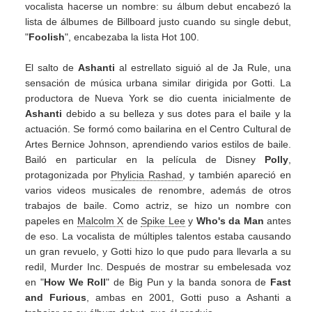
vocalista hacerse un nombre: su álbum debut encabezó la
lista de álbumes de Billboard justo cuando su single debut,
"
Foolish
", encabezaba la lista Hot 100.
El salto de
Ashanti
al estrellato siguió al de Ja Rule, una
sensación de música urbana similar dirigida por Gotti. La
productora de Nueva York se dio cuenta inicialmente de
Ashanti
debido a su belleza y sus dotes para el baile y la
actuación. Se formó como bailarina en el Centro Cultural de
Artes Bernice Johnson, aprendiendo varios estilos de baile.
Bailó en particular en la película de Disney
Polly
,
protagonizada por
Phylicia Rashad
, y también apareció en
varios videos musicales de renombre, además de otros
trabajos de baile. Como actriz, se hizo un nombre con
papeles en
Malcolm X
de
Spike Lee
y
Who's da Man
antes
de eso. La vocalista de múltiples talentos estaba causando
un gran revuelo, y Gotti hizo lo que pudo para llevarla a su
redil, Murder Inc. Después de mostrar su embelesada voz
en "
How We Roll
" de Big Pun y la banda sonora de
Fast
and Furious
, ambas en 2001, Gotti puso a Ashanti a