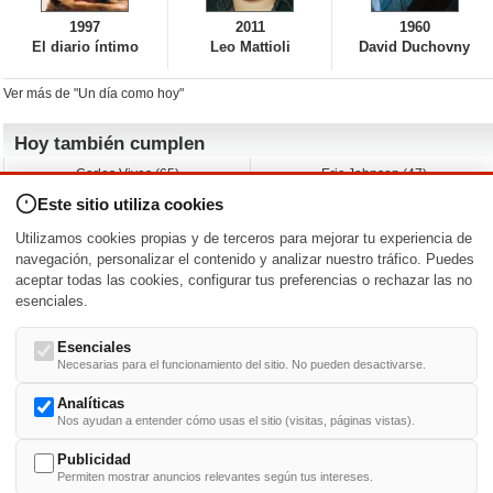
1997
2011
1960
El diario íntimo
Leo Mattioli
David Duchovny
Ver más de "Un día como hoy"
Hoy también cumplen
Carlos Vives (65)
Eric Johnson (47)
Emil Nolde (-)
Erik King (17)
Este sitio utiliza cookies
Nicholas Ray (-)
Liam James (30)
Charlize Theron (51)
Wayne Knight (71)
Utilizamos cookies propias y de terceros para mejorar tu experiencia de
Maggie Wheeler (65)
Michael Shannon (52)
navegación, personalizar el contenido y analizar nuestro tráfico. Puedes
aceptar todas las cookies, configurar tus preferencias o rechazar las no
Nacimientos y estrenos en la fecha
esenciales.
DD/MM
/
Esenciales
Necesarias para el funcionamiento del sitio. No pueden desactivarse.
Analíticas
Nos ayudan a entender cómo usas el sitio (visitas, páginas vistas).
Buscar biografías >
A
-
B
-
C
-
D
-
E
-
F
-
G
-
H
-
I
-
J
-
K
-
L
-
M
-
N
-
O
-
P
-
Q
-
R
-
S
-
T
-
U
-
V
-
W
-
X
-
Y
-
Z
Publicidad
Permiten mostrar anuncios relevantes según tus intereses.