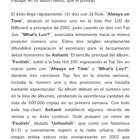
trabajar en su álbum debut, que él produjo.
El éxito llegó rápidamente. Un dúo con Ja Rule, "
Always on
Time
", alcanzó el número uno en la lista Hot 100 de
Billboard a principios de 2002, justo cuando un dúo con Fat
Joe, "
What's Luv?
", avanzaba lentamente hacia la misma
posición número uno. Estos dos singles ampliamente
difundidos prepararon el escenario para el lanzamiento
debut homónimo de
Ashanti
. El sencillo principal del álbum,
"
Foolish
", subió a la lista Hot 100, ingresando al Top Ten en
marzo junto con "
Always on Time
" y "
What's Luv?
",
dándole tres canciones Top Ten en la misma semana,
incluida la número uno y dos posiciones, una hazaña
bastante espectacular. Su álbum debutó en el número uno
en la lista de álbumes, vendiendo la asombrosa cantidad de
más de 500.000 copias en su primera semana. Con todo
este top-chart,
Ashanti
estableció algunos récords de
ventas y su éxito continuó. Gotti preparó un remix de
"
Foolish
", titulado "
Unfoolish
", que contó con Notorious
B.I.G. y nuevamente superó a la radio urbana, donde
ningún artista estuvo más omnipresente en 2002 que