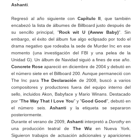
Ashanti
.
Regresó al año siguiente con
Capítulo II
, que también
encabezó la lista de álbumes de Billboard justo después de
su sencillo principal, "
Rock wit U (Awww Baby)
". Sin
embargo, el éxito del álbum fue algo eclipsado por todo el
drama negativo que rodeaba la sede de Murder Inc en ese
momento (una investigación del FBI y una pelea de la
Unidad G). Un álbum de Navidad siguió a fines de ese año.
Concrete Rose
apareció en diciembre de 2004 y debutó en
el número siete en el Billboard 200. Aunque permaneció con
The Inc para
The Declaración
de 2008, buscó a varios
compositores y productores fuera del equipo interno del
sello, incluidos Akon, Babyface y Mario Winans. Destacado
por "
The Way That I Love You
" y "
Good Good
", debutó en
el número seis.
Ashanti
y la etiqueta se separaron
posteriormente.
Durante el verano de 2009,
Ashanti
interpretó a
Dorothy
en
una producción teatral de
The Wiz
en Nueva York.
Siguieron trabajos de actuación adicionales y apariciones