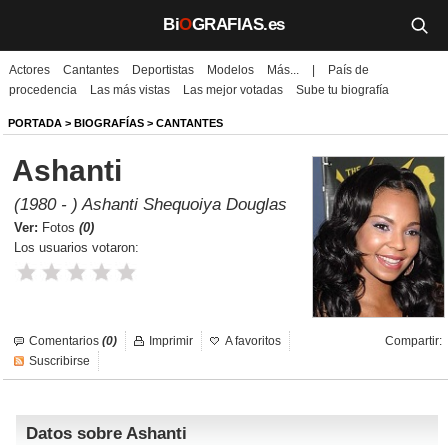
Bi
O
GRAFIAS.es
Actores
Cantantes
Deportistas
Modelos
Más...
|
País de
Biografías
procedencia
Las más vistas
Las mejor votadas
Sube tu biografía
Películas
PORTADA
>
BIOGRAFÍAS
>
CANTANTES
Ashanti
TV
(1980 - ) Ashanti Shequoiya Douglas
Música
Ver:
Fotos
(0)
Los usuarios votaron:
Un día como hoy
Videos
Comentarios
(0)
Imprimir
A favoritos
Compartir:
Galerías
Suscribirse
Noticias
Datos sobre Ashanti
Iniciar sesión
Crear cuenta