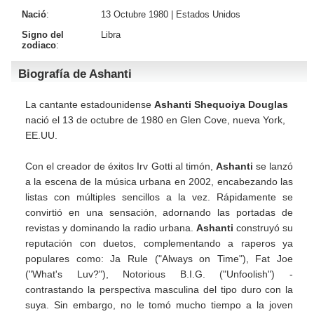
Nació
:
13 Octubre 1980 |
Estados Unidos
Signo del
Libra
zodiaco
:
Biografía de Ashanti
La cantante estadounidense
Ashanti Shequoiya Douglas
nació el 13 de octubre de 1980 en Glen Cove, nueva York,
EE.UU.
Con el creador de éxitos Irv Gotti al timón,
Ashanti
se lanzó
a la escena de la música urbana en 2002, encabezando las
listas con múltiples sencillos a la vez. Rápidamente se
convirtió en una sensación, adornando las portadas de
revistas y dominando la radio urbana.
Ashanti
construyó su
reputación con duetos, complementando a raperos ya
populares como: Ja Rule ("Always on Time"), Fat Joe
("What's Luv?"), Notorious B.I.G. ("Unfoolish") -
contrastando la perspectiva masculina del tipo duro con la
suya. Sin embargo, no le tomó mucho tiempo a la joven