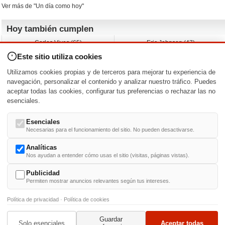
Ver más de "Un día como hoy"
Hoy también cumplen
Carlos Vives (65)
Eric Johnson (47)
Emil Nolde (-)
Erik King (17)
Este sitio utiliza cookies
Nicholas Ray (-)
Liam James (30)
Charlize Theron (51)
Wayne Knight (71)
Utilizamos cookies propias y de terceros para mejorar tu experiencia de
Maggie Wheeler (65)
Michael Shannon (52)
navegación, personalizar el contenido y analizar nuestro tráfico. Puedes
aceptar todas las cookies, configurar tus preferencias o rechazar las no
Nacimientos y estrenos en la fecha
esenciales.
DD/MM
/
Esenciales
Necesarias para el funcionamiento del sitio. No pueden desactivarse.
Analíticas
Nos ayudan a entender cómo usas el sitio (visitas, páginas vistas).
Buscar biografías >
A
-
B
-
C
-
D
-
E
-
F
-
G
-
H
-
I
-
J
-
K
-
L
-
M
-
N
-
O
-
P
-
Q
-
R
-
S
-
T
-
U
-
V
-
W
-
X
-
Y
-
Z
Publicidad
Permiten mostrar anuncios relevantes según tus intereses.
Política de privacidad
·
Política de cookies
Guardar
© 1999-2014. Todos los derechos reservados.
Condiciones de uso
y
Política de Privacid
Solo esenciales
Aceptar todas