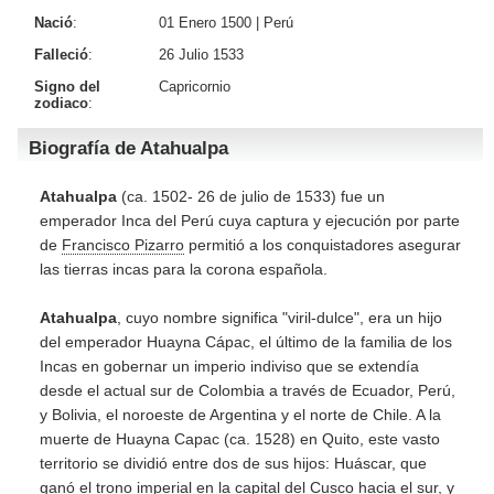
Nació
:
01 Enero 1500 |
Perú
Falleció
:
26 Julio 1533
Signo del
Capricornio
zodiaco
:
Biografía de Atahualpa
Atahualpa
(ca. 1502-
26 de julio de 1533) fue un
emperador Inca del Perú cuya captura y ejecución por parte
de
Francisco Pizarro
permitió a los conquistadores asegurar
las tierras incas para la corona española.
Atahualpa
, cuyo nombre significa "viril-dulce", era un hijo
del emperador Huayna Cápac, el último de la familia de los
Incas en gobernar un imperio indiviso que se extendía
desde el actual sur de Colombia a través de Ecuador, Perú,
y Bolivia, el noroeste de Argentina y el norte de Chile. A la
muerte de Huayna Capac (ca. 1528) en Quito, este vasto
territorio se dividió entre dos de sus hijos: Huáscar, que
ganó el trono imperial en la capital del Cusco hacia el sur, y