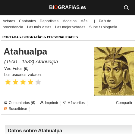
Bi
O
GRAFIAS.es
Actores
Cantantes
Deportistas
Modelos
Más...
|
País de
Biografías
procedencia
Las más vistas
Las mejor votadas
Sube tu biografía
Películas
PORTADA
>
BIOGRAFÍAS
>
PERSONALIDADES
Atahualpa
TV
(1500 - 1533) Atahualpa
Música
Ver:
Fotos
(0)
Los usuarios votaron:
Un día como hoy
Videos
Comentarios
(0)
Imprimir
A favoritos
Compartir:
Galerías
Suscribirse
Noticias
Datos sobre Atahualpa
Iniciar sesión
Crear cuenta