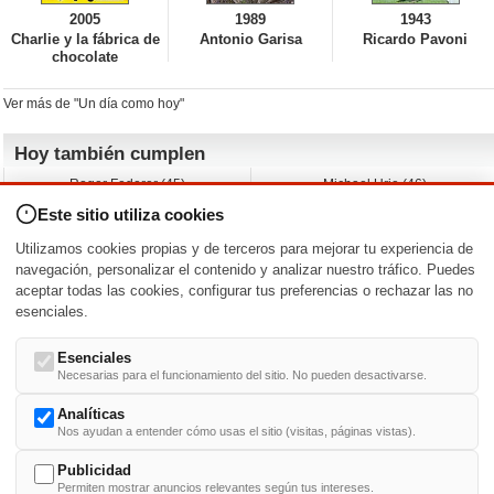
2005
1989
1943
Charlie y la fábrica de
Antonio Garisa
Ricardo Pavoni
chocolate
Ver más de "Un día como hoy"
Hoy también cumplen
Roger Federer (45)
Michael Urie (46)
Cecilia Roth (70)
Peyton List (40)
Este sitio utiliza cookies
Dustin Hoffman (89)
Emiliano Zapata (-)
Martin Brest (75)
Jimmy Jean-Louis (58)
Utilizamos cookies propias y de terceros para mejorar tu experiencia de
Adam Roarke (89)
Ken Baumann (37)
navegación, personalizar el contenido y analizar nuestro tráfico. Puedes
aceptar todas las cookies, configurar tus preferencias o rechazar las no
Nacimientos y estrenos en la fecha
esenciales.
DD/MM
/
Esenciales
Necesarias para el funcionamiento del sitio. No pueden desactivarse.
Analíticas
Nos ayudan a entender cómo usas el sitio (visitas, páginas vistas).
Buscar biografías >
A
-
B
-
C
-
D
-
E
-
F
-
G
-
H
-
I
-
J
-
K
-
L
-
M
-
N
-
O
-
P
-
Q
-
R
-
S
-
T
-
U
-
V
-
W
-
X
-
Y
-
Z
Publicidad
Permiten mostrar anuncios relevantes según tus intereses.