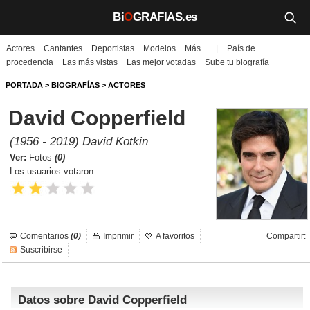
Bi
O
GRAFIAS.es
Actores
Cantantes
Deportistas
Modelos
Más...
|
País de
Biografías
procedencia
Las más vistas
Las mejor votadas
Sube tu biografía
Películas
PORTADA
>
BIOGRAFÍAS
>
ACTORES
David Copperfield
TV
(1956 - 2019) David Kotkin
Música
Ver:
Fotos
(0)
Los usuarios votaron:
Un día como hoy
Videos
Comentarios
(0)
Imprimir
A favoritos
Compartir:
Galerías
Suscribirse
Noticias
Datos sobre David Copperfield
Iniciar sesión
Crear cuenta