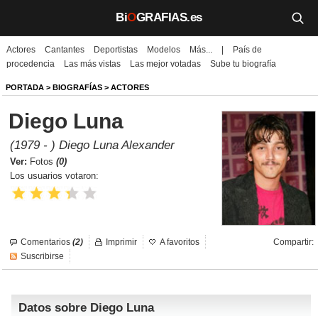
Bi
O
GRAFIAS.es
Actores
Cantantes
Deportistas
Modelos
Más...
|
País de
Biografías
procedencia
Las más vistas
Las mejor votadas
Sube tu biografía
Películas
PORTADA
>
BIOGRAFÍAS
>
ACTORES
Diego Luna
TV
(1979 - ) Diego Luna Alexander
Música
Ver:
Fotos
(0)
Los usuarios votaron:
Un día como hoy
Videos
Comentarios
(2)
Imprimir
A favoritos
Compartir:
Galerías
Suscribirse
Noticias
Datos sobre Diego Luna
Iniciar sesión
Crear cuenta