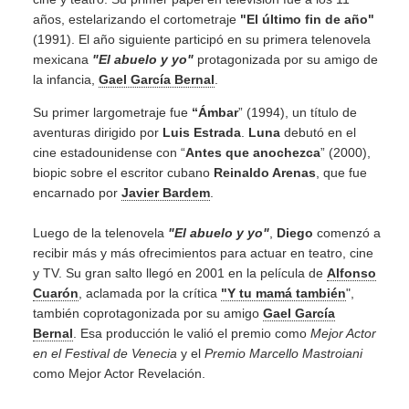
años, estelarizando el cortometraje
"El último fin de año"
(1991). El año siguiente participó en su primera telenovela
mexicana
"El abuelo y yo"
protagonizada por su amigo de
la infancia,
Gael García Bernal
.
Su primer largometraje fue
“Ámbar
” (1994), un título de
aventuras dirigido por
Luis Estrada
.
Luna
debutó en el
cine estadounidense con “
Antes que anochezca
” (2000),
biopic sobre el escritor cubano
Reinaldo Arenas
, que fue
encarnado por
Javier Bardem
.
Luego de la telenovela
"El abuelo y yo"
,
Diego
comenzó a
recibir más y más ofrecimientos para actuar en teatro, cine
y TV. Su gran salto llegó en 2001 en la película de
Alfonso
Cuarón
, aclamada por la crítica
"Y tu mamá también
",
también coprotagonizada por su amigo
Gael García
Bernal
. Esa producción le valió el premio como
Mejor Actor
en el Festival de Venecia
y el
Premio Marcello Mastroiani
como Mejor Actor Revelación.