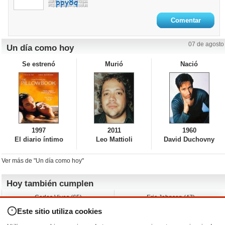
07 de agosto
Un día como hoy
Se estrenó
Murió
Nació
1997
2011
1960
El diario íntimo
Leo Mattioli
David Duchovny
Ver más de "Un día como hoy"
Hoy también cumplen
Carlos Vives (65)
Eric Johnson (47)
Emil Nolde (-)
Erik King (17)
Este sitio utiliza cookies
Nicholas Ray (-)
Liam James (30)
Charlize Theron (51)
Wayne Knight (71)