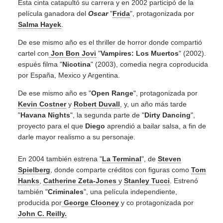
Esta cinta catapultó su carrera y en 2002 participó de la
película ganadora del
Oscar
"
Frida
", protagonizada por
Salma Hayek
.
De ese mismo año es el thriller de horror donde compartió
cartel con
Jon Bon Jovi
"
Vampires: Los Muertos
" (2002).
espués filma "
Nicotina
" (2003), comedia negra coproducida
por España, Mexico y Argentina.
De ese mismo año es "
Open Range
", protagonizada por
Kevin Costner
y
Robert Duvall
, y, un año más tarde
"
Havana Nights
", la segunda parte de "
Dirty Dancing
",
proyecto para el que
Diego
aprendió a bailar salsa, a fin de
darle mayor realismo a su personaje.
En 2004 también estrena "
La Terminal
", de
Steven
Spielberg
, donde comparte créditos con figuras como
Tom
Hanks
,
Catherine Zeta-Jones
y
Stanley Tucci
. Estrenó
también "
Criminales
", una película independiente,
producida por
George Clooney
y co protagonizada por
John C. Reilly.