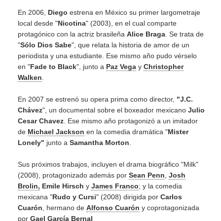
En 2006,
Diego
estrena en México su primer largometraje
local desde "
Nicotina
" (2003), en el cual comparte
protagónico con la actriz brasileña
Alice Braga
. Se trata de
"
Sólo Dios Sabe
", que relata la historia de amor de un
periodista y una estudiante. Ese mismo año pudo vérselo
en "
Fade to Black
", junto a
Paz Vega
y
Christopher
Walken
.
En 2007 se estrenó su opera prima como director,
"J.C.
Chávez
", un documental sobre el boxeador mexicano
Julio
Cesar Chavez
. Ese mismo año protagonizó a un imitador
de
Michael Jackson
en la comedia dramática "
Mister
Lonely"
junto a
Samantha Morton
.
Sus próximos trabajos, incluyen el drama biográfico "Milk"
(2008), protagonizado además por
Sean Penn
,
Josh
Brolin,
Emile Hirsch
y
James Franco
; y la comedia
mexicana "
Rudo y Cursi
" (2008) dirigida por
Carlos
Cuarón
, hermano de
Alfonso Cuarón
y coprotagonizada
por
Gael García Bernal