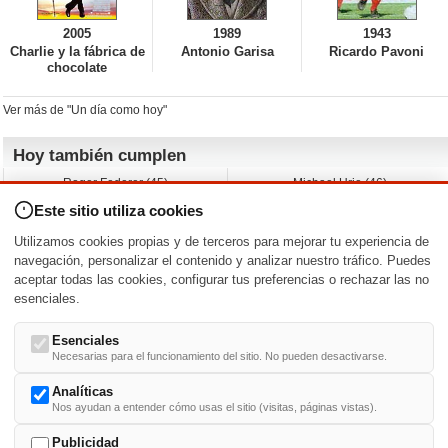
2005
1989
1943
Charlie y la fábrica de
Antonio Garisa
Ricardo Pavoni
chocolate
Ver más de "Un día como hoy"
Hoy también cumplen
Roger Federer (45)
Michael Urie (46)
Cecilia Roth (70)
Peyton List (40)
Este sitio utiliza cookies
Dustin Hoffman (89)
Emiliano Zapata (-)
Martin Brest (75)
Jimmy Jean-Louis (58)
Utilizamos cookies propias y de terceros para mejorar tu experiencia de
Adam Roarke (89)
Ken Baumann (37)
navegación, personalizar el contenido y analizar nuestro tráfico. Puedes
aceptar todas las cookies, configurar tus preferencias o rechazar las no
Nacimientos y estrenos en la fecha
esenciales.
DD/MM
/
Esenciales
Necesarias para el funcionamiento del sitio. No pueden desactivarse.
Analíticas
Nos ayudan a entender cómo usas el sitio (visitas, páginas vistas).
Buscar biografías >
A
-
B
-
C
-
D
-
E
-
F
-
G
-
H
-
I
-
J
-
K
-
L
-
M
-
N
-
O
-
P
-
Q
-
R
-
S
-
T
-
U
-
V
-
W
-
X
-
Y
-
Z
Publicidad