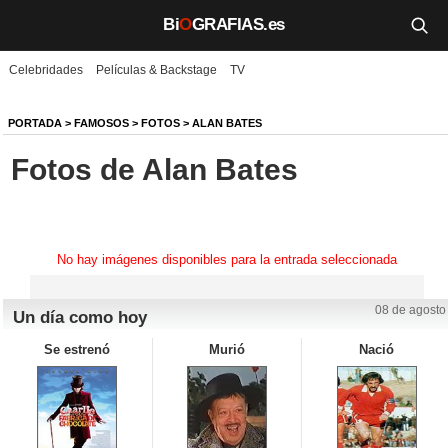
Bi
O
GRAFIAS.es
Celebridades
Películas & Backstage
TV
Biografías
Películas
PORTADA
>
FAMOSOS
>
FOTOS
>
ALAN BATES
Fotos de Alan Bates
TV
Música
Un día como hoy
No hay imágenes disponibles para la entrada seleccionada
Videos
08 de agosto
Un día como hoy
Galerías
Se estrenó
Murió
Nació
Noticias
Iniciar sesión
Crear cuenta