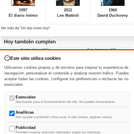
1997
2011
1960
El diario íntimo
Leo Mattioli
David Duchovny
Ver más de "Un día como hoy"
Hoy también cumplen
Carlos Vives (65)
Eric Johnson (47)
Emil Nolde (-)
Erik King (17)
Este sitio utiliza cookies
Nicholas Ray (-)
Liam James (30)
Charlize Theron (51)
Wayne Knight (71)
Utilizamos cookies propias y de terceros para mejorar tu experiencia de
Maggie Wheeler (65)
Michael Shannon (52)
navegación, personalizar el contenido y analizar nuestro tráfico. Puedes
aceptar todas las cookies, configurar tus preferencias o rechazar las no
Nacimientos y estrenos en la fecha
esenciales.
DD/MM
/
Esenciales
Necesarias para el funcionamiento del sitio. No pueden desactivarse.
Analíticas
Nos ayudan a entender cómo usas el sitio (visitas, páginas vistas).
Buscar biografías >
A
-
B
-
C
-
D
-
E
-
F
-
G
-
H
-
I
-
J
-
K
-
L
-
M
-
N
-
O
-
P
-
Q
-
R
-
S
-
T
-
U
-
V
-
W
-
X
-
Y
-
Z
Publicidad
Permiten mostrar anuncios relevantes según tus intereses.