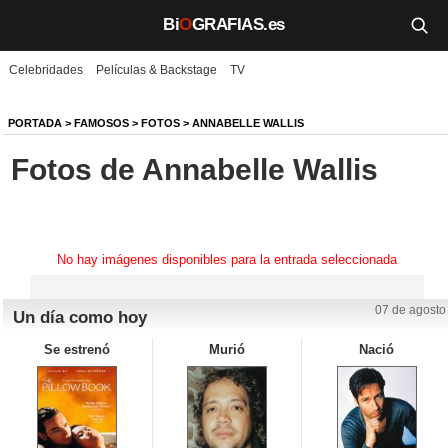
Bi
O
GRAFIAS.es
Celebridades
Películas & Backstage
TV
Biografías
Películas
PORTADA
>
FAMOSOS
>
FOTOS
>
ANNABELLE WALLIS
Fotos de Annabelle Wallis
TV
Música
Un día como hoy
No hay imágenes disponibles para la entrada seleccionada
Videos
07 de agosto
Un día como hoy
Galerías
Se estrenó
Murió
Nació
Noticias
Iniciar sesión
Crear cuenta