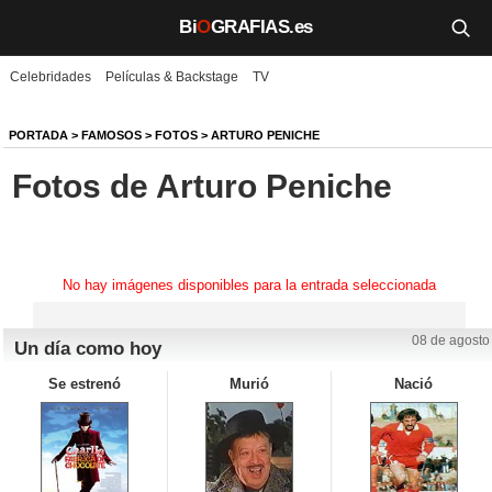
Bi
O
GRAFIAS.es
Celebridades
Películas & Backstage
TV
Biografías
Películas
PORTADA
>
FAMOSOS
>
FOTOS
>
ARTURO PENICHE
Fotos de Arturo Peniche
TV
Música
Un día como hoy
No hay imágenes disponibles para la entrada seleccionada
Videos
08 de agosto
Un día como hoy
Galerías
Se estrenó
Murió
Nació
Noticias
Iniciar sesión
Crear cuenta