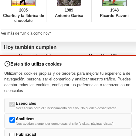
2005
1989
1943
Charlie y la fábrica de
Antonio Garisa
Ricardo Pavoni
chocolate
Ver más de "Un día como hoy"
Hoy también cumplen
Roger Federer (45)
Michael Urie (46)
Cecilia Roth (70)
Peyton List (40)
Este sitio utiliza cookies
Dustin Hoffman (89)
Emiliano Zapata (-)
Martin Brest (75)
Jimmy Jean-Louis (58)
Utilizamos cookies propias y de terceros para mejorar tu experiencia de
Adam Roarke (89)
Ken Baumann (37)
navegación, personalizar el contenido y analizar nuestro tráfico. Puedes
aceptar todas las cookies, configurar tus preferencias o rechazar las no
Nacimientos y estrenos en la fecha
esenciales.
DD/MM
/
Esenciales
Necesarias para el funcionamiento del sitio. No pueden desactivarse.
Analíticas
Nos ayudan a entender cómo usas el sitio (visitas, páginas vistas).
Buscar biografías >
A
-
B
-
C
-
D
-
E
-
F
-
G
-
H
-
I
-
J
-
K
-
L
-
M
-
N
-
O
-
P
-
Q
-
R
-
S
-
T
-
U
-
V
-
W
-
X
-
Y
-
Z
Publicidad