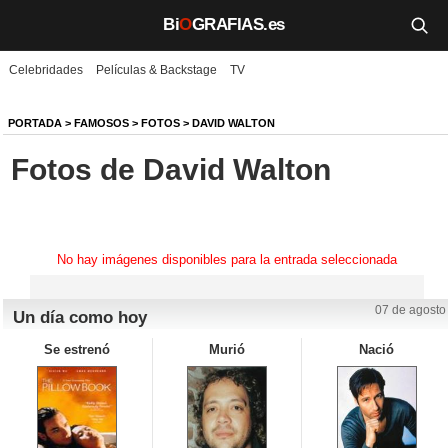
Bi
O
GRAFIAS.es
Celebridades
Películas & Backstage
TV
Biografías
Películas
PORTADA
>
FAMOSOS
>
FOTOS
>
DAVID WALTON
Fotos de David Walton
TV
Música
Un día como hoy
No hay imágenes disponibles para la entrada seleccionada
Videos
07 de agosto
Un día como hoy
Galerías
Se estrenó
Murió
Nació
Noticias
Iniciar sesión
Crear cuenta