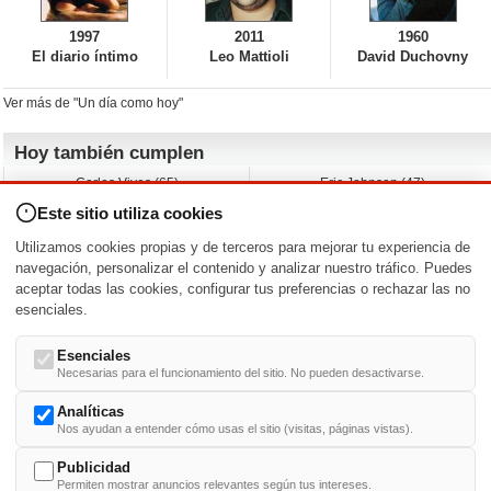
1997
2011
1960
El diario íntimo
Leo Mattioli
David Duchovny
Ver más de "Un día como hoy"
Hoy también cumplen
Carlos Vives (65)
Eric Johnson (47)
Emil Nolde (-)
Erik King (17)
Este sitio utiliza cookies
Nicholas Ray (-)
Liam James (30)
Charlize Theron (51)
Wayne Knight (71)
Utilizamos cookies propias y de terceros para mejorar tu experiencia de
Maggie Wheeler (65)
Michael Shannon (52)
navegación, personalizar el contenido y analizar nuestro tráfico. Puedes
aceptar todas las cookies, configurar tus preferencias o rechazar las no
Nacimientos y estrenos en la fecha
esenciales.
DD/MM
/
Esenciales
Necesarias para el funcionamiento del sitio. No pueden desactivarse.
Analíticas
Nos ayudan a entender cómo usas el sitio (visitas, páginas vistas).
Buscar biografías >
A
-
B
-
C
-
D
-
E
-
F
-
G
-
H
-
I
-
J
-
K
-
L
-
M
-
N
-
O
-
P
-
Q
-
R
-
S
-
T
-
U
-
V
-
W
-
X
-
Y
-
Z
Publicidad
Permiten mostrar anuncios relevantes según tus intereses.