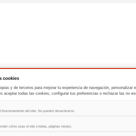
za cookies
-
T
-
U
-
V
-
W
-
X
-
Y
-
Z
opias y de terceros para mejorar tu experiencia de navegación, personalizar e
es aceptar todas las cookies, configurar tus preferencias o rechazar las no es
ad
l funcionamiento del sitio. No pueden desactivarse.
der cómo usas el sitio (visitas, páginas vistas).