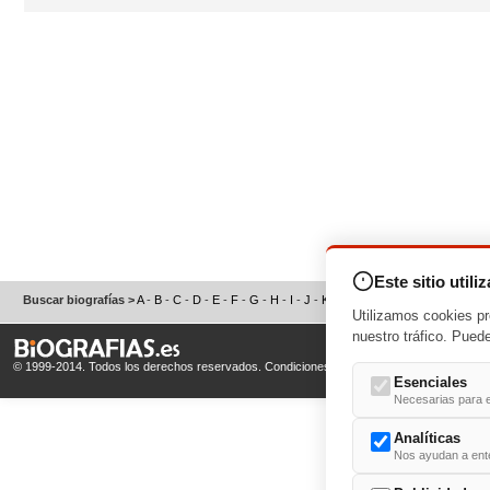
Este sitio utili
Buscar biografías >
A
-
B
-
C
-
D
-
E
-
F
-
G
-
H
-
I
-
J
-
K
-
L
-
M
-
N
-
O
-
P
-
Q
-
R
-
S
Utilizamos cookies pr
nuestro tráfico. Pued
© 1999-2014. Todos los derechos reservados.
Condiciones de uso
y
Política de Privacid
Esenciales
Necesarias para e
Analíticas
Nos ayudan a enten