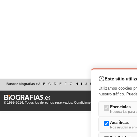
Este sitio utili
Buscar biografías >
A
-
B
-
C
-
D
-
E
-
F
-
G
-
H
-
I
-
J
-
K
-
L
-
M
-
N
-
O
-
P
-
Q
-
R
-
S
Utilizamos cookies pr
nuestro tráfico. Pued
© 1999-2014. Todos los derechos reservados.
Condiciones de uso
y
Política de Privacid
Esenciales
Necesarias para e
Analíticas
Nos ayudan a enten