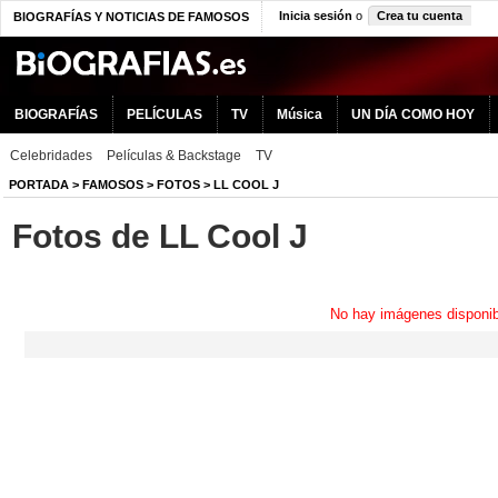
Inicia sesión
o
Crea tu cuenta
BIOGRAFÍAS Y NOTICIAS DE FAMOSOS
BIOGRAFÍAS
PELÍCULAS
TV
Música
UN DÍA COMO HOY
Celebridades
Películas & Backstage
TV
PORTADA
>
FAMOSOS
>
FOTOS
>
LL COOL J
Fotos de LL Cool J
No hay imágenes disponib