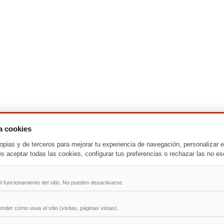
za cookies
-
T
-
U
-
V
-
W
-
X
-
Y
-
Z
opias y de terceros para mejorar tu experiencia de navegación, personalizar e
es aceptar todas las cookies, configurar tus preferencias o rechazar las no es
ad
l funcionamiento del sitio. No pueden desactivarse.
der cómo usas el sitio (visitas, páginas vistas).