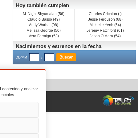
Hoy también cumplen
M. Night Shyamalan (56)
Charles Crichton (-)
Claudio Basso (49)
Jesse Ferguson (68)
Andy Warhol (98)
Michelle Yeoh (64)
Melissa George (50)
Jeremy Ratchford (61)
Vera Farmiga (53)
Jason O’Mara (54)
Nacimientos y estrenos en la fecha
DD/MM
/
l contenido y analizar
enciales.