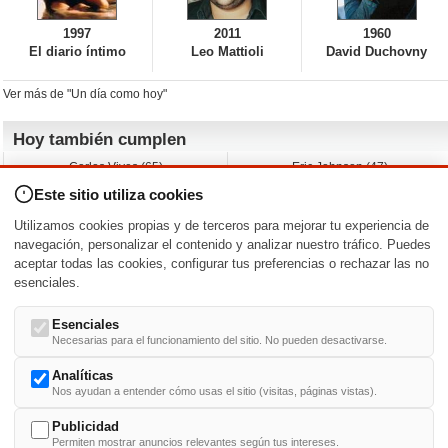
1997
2011
1960
El diario íntimo
Leo Mattioli
David Duchovny
Ver más de "Un día como hoy"
Hoy también cumplen
Carlos Vives (65)
Eric Johnson (47)
Emil Nolde (-)
Erik King (17)
Este sitio utiliza cookies
Nicholas Ray (-)
Liam James (30)
Charlize Theron (51)
Wayne Knight (71)
Utilizamos cookies propias y de terceros para mejorar tu experiencia de
Maggie Wheeler (65)
Michael Shannon (52)
navegación, personalizar el contenido y analizar nuestro tráfico. Puedes
aceptar todas las cookies, configurar tus preferencias o rechazar las no
Nacimientos y estrenos en la fecha
esenciales.
DD/MM
/
Esenciales
Necesarias para el funcionamiento del sitio. No pueden desactivarse.
Analíticas
Nos ayudan a entender cómo usas el sitio (visitas, páginas vistas).
Buscar biografías >
A
-
B
-
C
-
D
-
E
-
F
-
G
-
H
-
I
-
J
-
K
-
L
-
M
-
N
-
O
-
P
-
Q
-
R
-
S
-
T
-
U
-
V
-
W
-
X
-
Y
-
Z
Publicidad
Permiten mostrar anuncios relevantes según tus intereses.