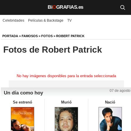
Bi
O
GRAFIAS.es
Celebridades
Películas & Backstage
TV
Biografías
Películas
PORTADA
>
FAMOSOS
>
FOTOS
>
ROBERT PATRICK
Fotos de Robert Patrick
TV
Música
Un día como hoy
No hay imágenes disponibles para la entrada seleccionada
Videos
07 de agosto
Un día como hoy
Galerías
Se estrenó
Murió
Nació
Noticias
Iniciar sesión
Crear cuenta