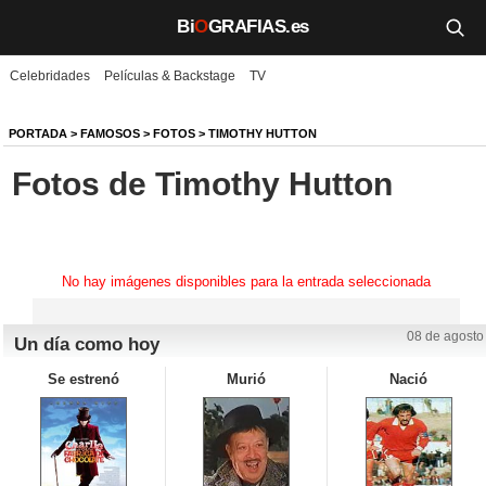
Bi
O
GRAFIAS.es
Celebridades
Películas & Backstage
TV
Biografías
Películas
PORTADA
>
FAMOSOS
>
FOTOS
>
TIMOTHY HUTTON
Fotos de Timothy Hutton
TV
Música
Un día como hoy
No hay imágenes disponibles para la entrada seleccionada
Videos
08 de agosto
Un día como hoy
Galerías
Se estrenó
Murió
Nació
Noticias
Iniciar sesión
Crear cuenta