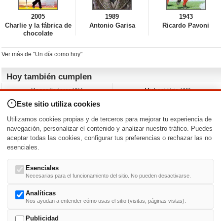
2005
1989
1943
Charlie y la fábrica de
Antonio Garisa
Ricardo Pavoni
chocolate
Ver más de "Un día como hoy"
Hoy también cumplen
Roger Federer (45)
Michael Urie (46)
Cecilia Roth (70)
Peyton List (40)
Este sitio utiliza cookies
Dustin Hoffman (89)
Emiliano Zapata (-)
Martin Brest (75)
Jimmy Jean-Louis (58)
Utilizamos cookies propias y de terceros para mejorar tu experiencia de
Adam Roarke (89)
Ken Baumann (37)
navegación, personalizar el contenido y analizar nuestro tráfico. Puedes
aceptar todas las cookies, configurar tus preferencias o rechazar las no
Nacimientos y estrenos en la fecha
esenciales.
DD/MM
/
Esenciales
Necesarias para el funcionamiento del sitio. No pueden desactivarse.
Analíticas
Nos ayudan a entender cómo usas el sitio (visitas, páginas vistas).
Buscar biografías >
A
-
B
-
C
-
D
-
E
-
F
-
G
-
H
-
I
-
J
-
K
-
L
-
M
-
N
-
O
-
P
-
Q
-
R
-
S
-
T
-
U
-
V
-
W
-
X
-
Y
-
Z
Publicidad