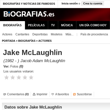
Inicia sesión
o
Crea tu cuenta
BIOGRAFÍAS Y NOTICIAS DE FAMOSOS
BIOGRAFÍAS
PELÍCULAS
TV
MÚSICA
UN DÍA COMO HOY
Actores
Cantantes
Deportistas
Modelos
Más...
|
País de procedencia
PORTADA
>
BIOGRAFÍAS
>
ACTORES
Jake McLaughlin
(1982 - ) Jacob Adam McLaughlin
Ver:
Fotos
(0)
Los usuarios votaron:
Comentarios
(0)
Imprimir
A favoritos
Suscribirse
Datos sobre Jake McLaughlin