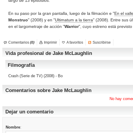
largo de 13 episodios.
En su paso por la gran pantalla, luego de la filmación e "
En el vall
Monstruo
" (2008) y en "
Ultimatum a la tierra
" (2008). Entre sus ú
en el largometraje de acción "
Warrior
", cuyo estreno está previsto
Comentarios
(0)
Imprimir
A favoritos
Suscribirse
Vida profesional de Jake McLaughlin
Filmografía
Crash (Serie de TV)
(2008) - Bo
Comentarios sobre Jake McLaughlin
No hay comen
Dejar un comentario
Nombre
: