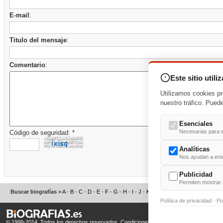
E-mail
:
Titulo del mensaje
:
Comentario
:
Este sitio utili
Utilizamos cookies pr
nuestro tráfico. Pued
Esenciales
Necesarias para e
Código de seguridad: *
Analíticas
Nos ayudan a enten
Publicidad
Permiten mostrar 
Buscar biografías >
A
-
B
-
C
-
D
-
E
-
F
-
G
-
H
-
I
-
J
-
K
-
L
-
M
-
N
-
O
-
P
-
Q
-
R
-
S
Política de privacidad
·
Po
© 1999-2014. Todos los derechos reservados.
Condiciones de uso
y
Política de Privacid