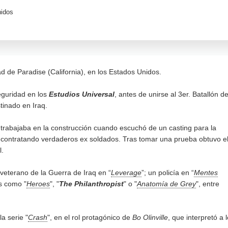
idos
ad de Paradise (California), en los Estados Unidos.
eguridad en los
Estudios Universal
, antes de unirse al 3er. Batallón d
stinado en Iraq.
e
trabajaba en la construcción cuando escuchó de un casting para la
 contratando verdaderos ex soldados. Tras tomar una prueba obtuvo e
l.
 veterano de la Guerra de Iraq en “
Leverage
”; un policía en “
Mentes
s como "
Heroes
", "
The Philanthropist
" o "
Anatomía de Grey
", entre
a serie "
Crash
", en el rol protagónico de
Bo Olinville
, que interpretó a 