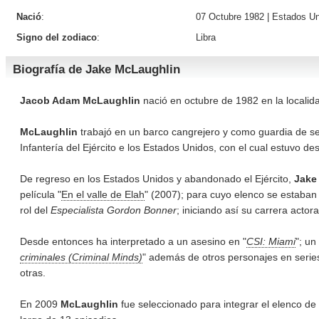
Nació
:
07 Octubre 1982 |
Estados Un
Signo del zodiaco
:
Libra
Biografía de Jake McLaughlin
Jacob Adam McLaughlin
nació en octubre de 1982 en la localid
McLaughlin
trabajó en un barco cangrejero y como guardia de s
Infantería del Ejército e los Estados Unidos, con el cual estuvo de
De regreso en los Estados Unidos y abandonado el Ejército,
Jak
película "
En el valle de Elah
" (2007); para cuyo elenco se estaban
rol del
Especialista Gordon Bonner
; iniciando así su carrera actora
Desde entonces ha interpretado a un asesino en "
CSI: Miami
"; un
criminales (Criminal Minds)
" además de otros personajes en serie
otras.
En 2009
McLaughlin
fue seleccionado para integrar el elenco de l