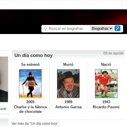
08 de agosto
Un día como hoy
Se estrenó
Murió
Nació
2005
1989
1943
Charlie y la fábrica
Antonio Garisa
Ricardo Pavoni
rtir:
de chocolate
Ver más de "Un día como hoy"