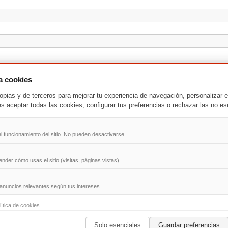
za cookies
opias y de terceros para mejorar tu experiencia de navegación, personalizar e
es aceptar todas las cookies, configurar tus preferencias o rechazar las no es
l funcionamiento del sitio. No pueden desactivarse.
der cómo usas el sitio (visitas, páginas vistas).
anuncios relevantes según tus intereses.
-
T
-
U
-
V
-
W
-
X
-
Y
-
Z
lítica de cookies
Solo esenciales
Guardar preferencias
ad