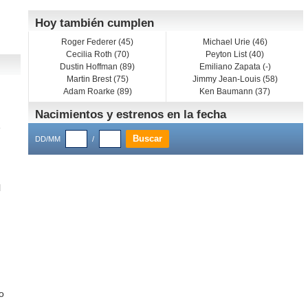
Hoy también cumplen
Roger Federer (45)
Michael Urie (46)
Cecilia Roth (70)
Peyton List (40)
Dustin Hoffman (89)
Emiliano Zapata (-)
Martin Brest (75)
Jimmy Jean-Louis (58)
Adam Roarke (89)
Ken Baumann (37)
Nacimientos y estrenos en la fecha
e
DD/MM
/
l
lo