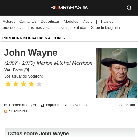
Bi
O
GRAFIAS.es
Actores
Cantantes
Deportistas
Modelos
Más...
|
País de
Biografías
procedencia
Las más vistas
Las mejor votadas
Sube tu biografía
Películas
PORTADA
>
BIOGRAFÍAS
>
ACTORES
John Wayne
TV
(1907 - 1979) Marion Mitchel Morrison
Música
Ver:
Fotos
(0)
Los usuarios votaron:
Un día como hoy
Videos
Comentarios
(0)
Imprimir
A favoritos
Compartir:
Galerías
Suscribirse
Noticias
Datos sobre John Wayne
Iniciar sesión
Crear cuenta