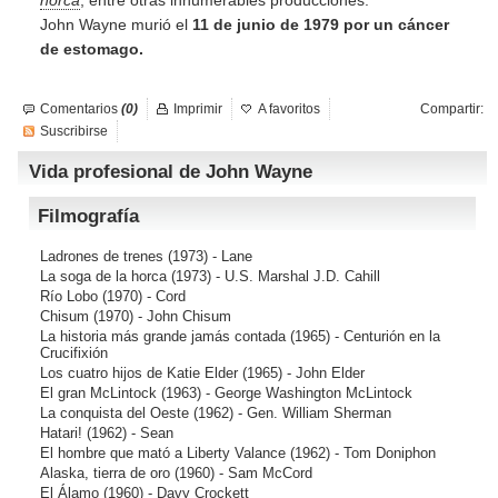
horca
, entre otras innumerables producciones.
John Wayne murió el
11 de junio de 1979 por un cáncer
de estomago.
Comentarios
(0)
Imprimir
A favoritos
Compartir:
Suscribirse
Vida profesional de John Wayne
Filmografía
Ladrones de trenes
(1973) - Lane
La soga de la horca
(1973) - U.S. Marshal J.D. Cahill
Río Lobo
(1970) - Cord
Chisum
(1970) - John Chisum
La historia más grande jamás contada
(1965) - Centurión en la
Crucifixión
Los cuatro hijos de Katie Elder
(1965) - John Elder
El gran McLintock
(1963) - George Washington McLintock
La conquista del Oeste
(1962) - Gen. William Sherman
Hatari!
(1962) - Sean
El hombre que mató a Liberty Valance
(1962) - Tom Doniphon
Alaska, tierra de oro
(1960) - Sam McCord
El Álamo
(1960) - Davy Crockett