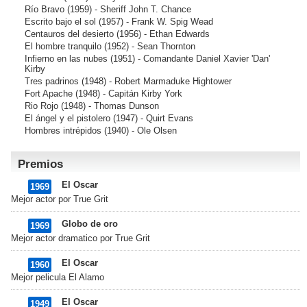
Río Bravo
(1959) - Sheriff John T. Chance
Escrito bajo el sol
(1957) - Frank W. Spig Wead
Centauros del desierto
(1956) - Ethan Edwards
El hombre tranquilo
(1952) - Sean Thornton
Infierno en las nubes
(1951) - Comandante Daniel Xavier 'Dan'
Kirby
Tres padrinos
(1948) - Robert Marmaduke Hightower
Fort Apache
(1948) - Capitán Kirby York
Rio Rojo
(1948) - Thomas Dunson
El ángel y el pistolero
(1947) - Quirt Evans
Hombres intrépidos
(1940) - Ole Olsen
Premios
El Oscar
1969
Mejor actor por True Grit
Globo de oro
1969
Mejor actor dramatico por True Grit
El Oscar
1960
Mejor pelicula El Alamo
El Oscar
1949