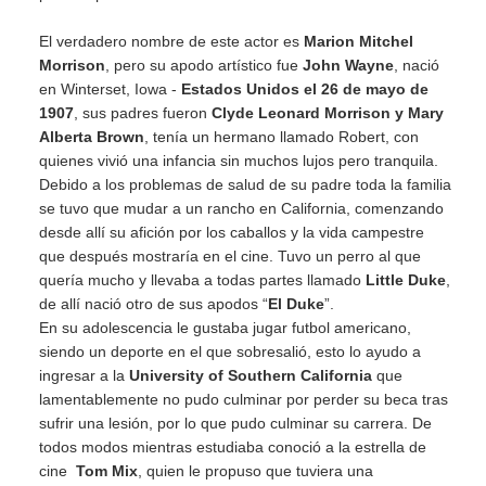
El verdadero nombre de este actor es
Marion Mitchel
Morrison
, pero su apodo artístico fue
John Wayne
, nació
en Winterset, Iowa -
Estados Unidos el 26 de mayo de
1907
, sus padres fueron
Clyde Leonard Morrison y Mary
Alberta Brown
, tenía un hermano llamado Robert, con
quienes vivió una infancia sin muchos lujos pero tranquila.
Debido a los problemas de salud de su padre toda la familia
se tuvo que mudar a un rancho en California, comenzando
desde allí su afición por los caballos y la vida campestre
que después mostraría en el cine. Tuvo un perro al que
quería mucho y llevaba a todas partes llamado
Little Duke
,
de allí nació otro de sus apodos “
El Duke
”.
En su adolescencia le gustaba jugar futbol americano,
siendo un deporte en el que sobresalió, esto lo ayudo a
ingresar a la
University of Southern California
que
lamentablemente no pudo culminar por perder su beca tras
sufrir una lesión, por lo que pudo culminar su carrera. De
todos modos mientras estudiaba conoció a la estrella de
cine
Tom Mix
, quien le propuso que tuviera una